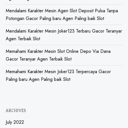
Mendalami Karakter Mesin Agen Slot Deposit Pulsa Tanpa
Potongan Gacor Paling baru Agen Paling baik Slot
Mendalami Karakter Mesin Joker123 Terbaru Gacor Teranyar
Agen Terbaik Slot
Memahami Karakter Mesin Slot Online Depo Via Dana
Gacor Teranyar Agen Terbaik Slot
Memahami Karakter Mesin Joker123 Terpercaya Gacor
Paling baru Agen Paling baik Slot
ARCHIVES
July 2022