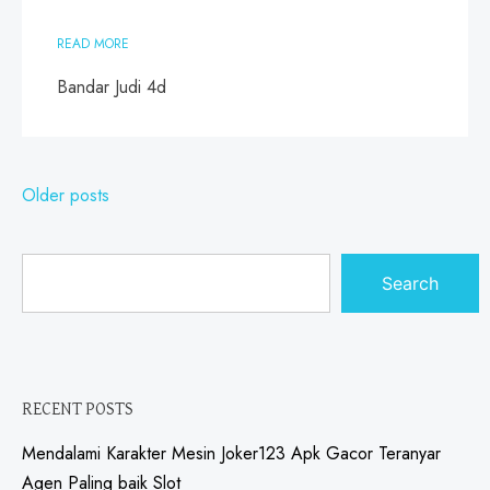
TERBARU
AGEN
READ MORE
PALING
BAIK
Bandar Judi 4d
SLOT
Posts
Older posts
navigation
Search
RECENT POSTS
Mendalami Karakter Mesin Joker123 Apk Gacor Teranyar
Agen Paling baik Slot