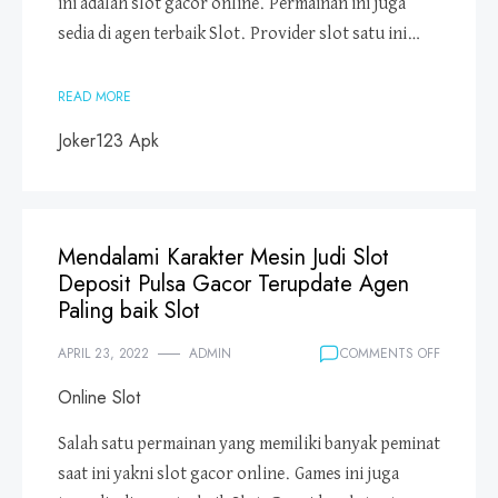
ini adalah slot gacor online. Permainan ini juga
DEPOSIT
sedia di agen terbaik Slot. Provider slot satu ini…
PULSA
TANPA
POTONG
READ MORE
GACOR
TERBARU
Joker123 Apk
AGEN
TERBAIK
SLOT
Mendalami Karakter Mesin Judi Slot
Deposit Pulsa Gacor Terupdate Agen
Paling baik Slot
ON
APRIL 23, 2022
ADMIN
COMMENTS OFF
MENDALA
Online Slot
KARAKTE
MESIN
JUDI
Salah satu permainan yang memiliki banyak peminat
SLOT
saat ini yakni slot gacor online. Games ini juga
DEPOSIT