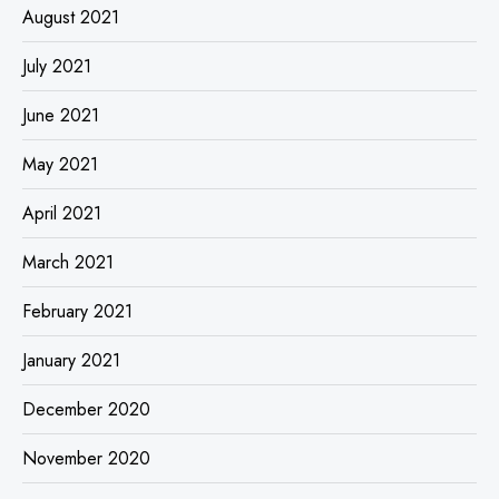
August 2021
July 2021
June 2021
May 2021
April 2021
March 2021
February 2021
January 2021
December 2020
November 2020