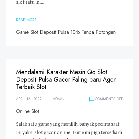
AGEN
slot satu ini…
TERBAIK
SLOT
READ MORE
Game Slot Deposit Pulsa 10rb Tanpa Potongan
Mendalami Karakter Mesin Qq Slot
Deposit Pulsa Gacor Paling baru Agen
Terbaik Slot
ON
APRIL 16, 2022
ADMIN
COMMENTS OFF
MENDALA
Online Slot
KARAKTE
MESIN
QQ
Salah satu game yang memiliki banyak pecinta saat
SLOT
ini yakni slot gacor online. Game ini juga tersedia di
DEPOSIT