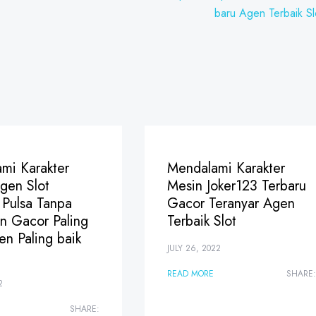
baru Agen Terbaik Sl
mi Karakter
Mendalami Karakter
gen Slot
Mesin Joker123 Terbaru
 Pulsa Tanpa
Gacor Teranyar Agen
n Gacor Paling
Terbaik Slot
en Paling baik
JULY 26, 2022
READ MORE
SHARE:
2
SHARE: