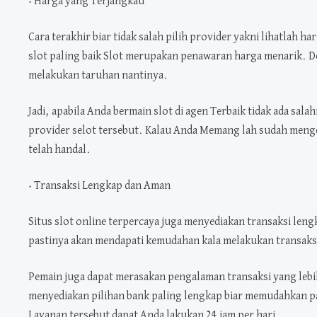
• Harga yang Terjangkau
Cara terakhir biar tidak salah pilih provider yakni lihatlah 
slot paling baik Slot merupakan penawaran harga menarik. 
melakukan taruhan nantinya.
Jadi, apabila Anda bermain slot di agen Terbaik tidak ada sa
provider selot tersebut. Kalau Anda Memang lah sudah mengeta
telah handal.
• Transaksi Lengkap dan Aman
Situs slot online terpercaya juga menyediakan transaksi len
pastinya akan mendapati kemudahan kala melakukan transaksi
Pemain juga dapat merasakan pengalaman transaksi yang lebi
menyediakan pilihan bank paling lengkap biar memudahkan 
Layanan tersebut dapat Anda lakukan 24 jam per hari.