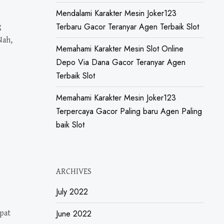
GACOR
Mendalami Karakter Mesin Joker123
TERKINI
AGEN
Terbaru Gacor Teranyar Agen Terbaik Slot
g
PALING
Nah,
BAIK
Memahami Karakter Mesin Slot Online
SLOT
Depo Via Dana Gacor Teranyar Agen
Terbaik Slot
Memahami Karakter Mesin Joker123
Terpercaya Gacor Paling baru Agen Paling
baik Slot
ARCHIVES
July 2022
June 2022
pat