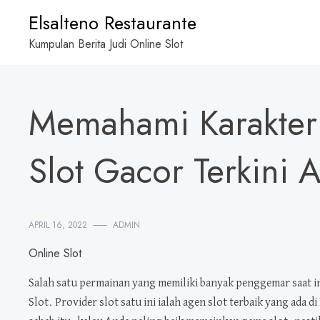
Skip
Elsalteno Restaurante
to
Kumpulan Berita Judi Online Slot
content
Memahami Karakter 
Slot Gacor Terkini 
APRIL 16, 2022
ADMIN
Online Slot
Salah satu permainan yang memiliki banyak penggemar saat ini 
Slot. Provider slot satu ini ialah agen slot terbaik yang ada 