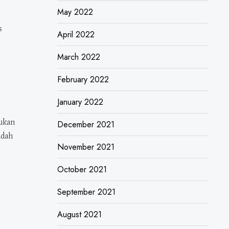
May 2022
s
April 2022
March 2022
February 2022
January 2022
kukan
December 2021
udah
November 2021
October 2021
September 2021
August 2021