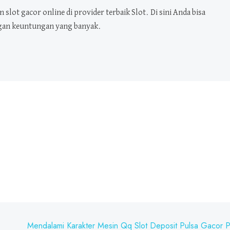
 slot gacor online di provider terbaik Slot. Di sini Anda bisa
gan keuntungan yang banyak.
Mendalami Karakter Mesin Qq Slot Deposit Pulsa Gacor P