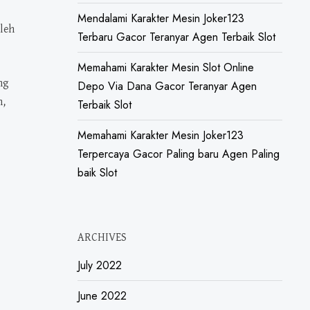
SLOT
Mendalami Karakter Mesin Joker123
DEPOSIT
Oleh
Terbaru Gacor Teranyar Agen Terbaik Slot
PULSA
INDOSAT
GACOR
Memahami Karakter Mesin Slot Online
TERBARU
Depo Via Dana Gacor Teranyar Agen
ng
AGEN
Terbaik Slot
h,
TERBAIK
SLOT
Memahami Karakter Mesin Joker123
Terpercaya Gacor Paling baru Agen Paling
baik Slot
ARCHIVES
July 2022
June 2022