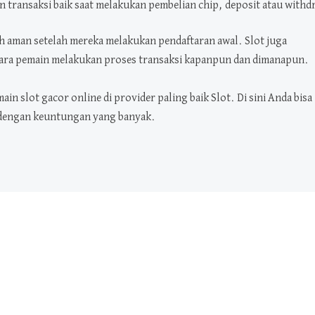
transaksi baik saat melakukan pembelian chip, deposit atau withd
h aman setelah mereka melakukan pendaftaran awal. Slot juga
para pemain melakukan proses transaksi kapanpun dan dimanapun.
ain slot gacor online di provider paling baik Slot. Di sini Anda bisa
dengan keuntungan yang banyak.