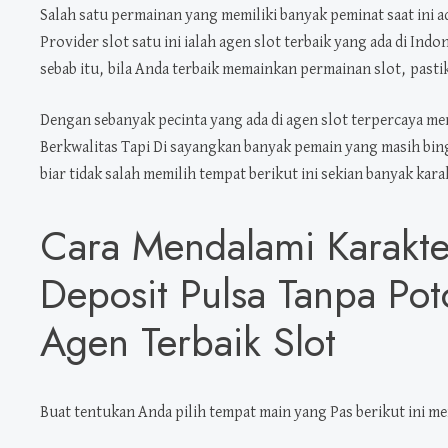
Salah satu permainan yang memiliki banyak peminat saat ini ada
Provider slot satu ini ialah agen slot terbaik yang ada di In
sebab itu, bila Anda terbaik memainkan permainan slot, pasti
Dengan sebanyak pecinta yang ada di agen slot terpercaya me
Berkwalitas Tapi Di sayangkan banyak pemain yang masih bi
biar tidak salah memilih tempat berikut ini sekian banyak ka
Cara Mendalami Karakte
Deposit Pulsa Tanpa Po
Agen Terbaik Slot
Buat tentukan Anda pilih tempat main yang Pas berikut ini mer