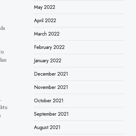
May 2022
April 2022
nda
March 2022
February 2022
tu
January 2022
 dan
December 2021
November 2021
.
October 2021
aktu
September 2021
h
August 2021