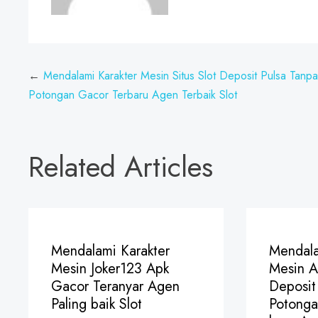
Post
Mendalami Karakter Mesin Situs Slot Deposit Pulsa Tanpa
Potongan Gacor Terbaru Agen Terbaik Slot
navigation
Related Articles
Mendalami Karakter
Mendala
Mesin Joker123 Apk
Mesin A
Gacor Teranyar Agen
Deposit
Paling baik Slot
Potonga