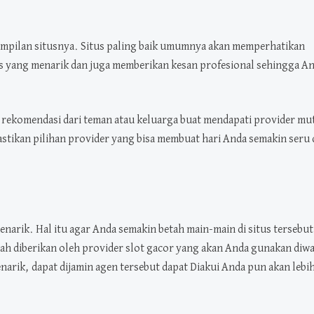
pilan situsnya. Situs paling baik umumnya akan memperhatikan
us yang menarik dan juga memberikan kesan profesional sehingga A
a rekomendasi dari teman atau keluarga buat mendapati provider mu
stikan pilihan provider yang bisa membuat hari Anda semakin seru
narik. Hal itu agar Anda semakin betah main-main di situs tersebut
ah diberikan oleh provider slot gacor yang akan Anda gunakan diw
rik, dapat dijamin agen tersebut dapat Diakui Anda pun akan lebi