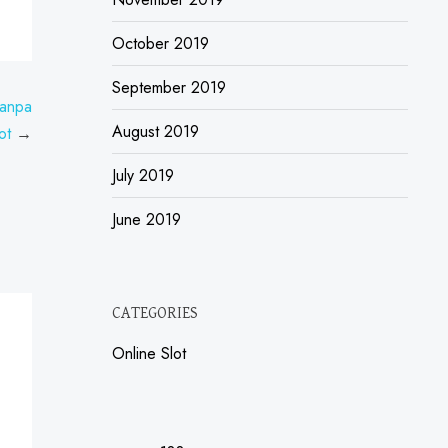
October 2019
September 2019
Tanpa
August 2019
ot
July 2019
June 2019
CATEGORIES
Online Slot