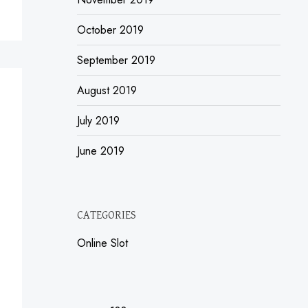
AGEN
PALING
BAIK
October 2019
SLOT
September 2019
August 2019
July 2019
June 2019
CATEGORIES
ON
Online Slot
MENDALAMI
KARAKTER
MESIN
AGEN
SLOT