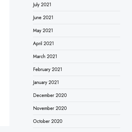
July 2021
June 2021
May 2021
April 2021
ON
MEMAHAMI
March 2021
KARAKTER
MESIN
SLOT
February 2021
DEPOSIT
PULSA
January 2021
5000
TANPA
December 2020
POTONGAN
GACOR
November 2020
TERKINI
AGEN
October 2020
TERBAIK
SLOT