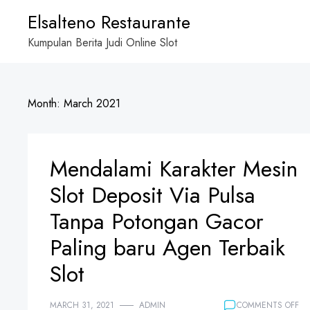
Skip
Elsalteno Restaurante
to
Kumpulan Berita Judi Online Slot
content
Month:
March 2021
Mendalami Karakter Mesin
Slot Deposit Via Pulsa
Tanpa Potongan Gacor
Paling baru Agen Terbaik
Slot
ON
MARCH 31, 2021
ADMIN
COMMENTS OFF