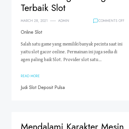
Terbaik Slot
ON
MARCH 28, 2021
ADMIN
COMMENTS OFF
ME
Online Slot
KA
ME
PO
Salah satu game yang memiliki banyak pecinta saat ini
ON
yaitu slot gacor online. Permainan ini juga sedia di
DE
agen paling baik Slot. Provider slot satu…
10
GA
PA
READ MORE
BA
AG
Judi Slot Deposit Pulsa
TE
SL
Mendalami Karakter Mesin