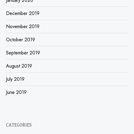
January 2020
December 2019
November 2019
October 2019
September 2019
August 2019
July 2019
June 2019
CATEGORIES