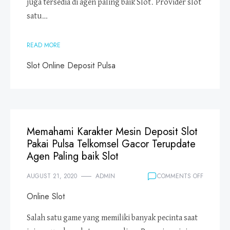
juga tersedia di agen paling baik Slot. Provider slot
TANPA
POTONG
satu…
GACOR
TERUPDA
READ MORE
AGEN
TERBAIK
Slot Online Deposit Pulsa
SLOT
Memahami Karakter Mesin Deposit Slot
Pakai Pulsa Telkomsel Gacor Terupdate
Agen Paling baik Slot
ON
AUGUST 21, 2020
ADMIN
COMMENTS OFF
MEMAHA
Online Slot
KARAKTE
MESIN
DEPOSIT
Salah satu game yang memiliki banyak pecinta saat
SLOT