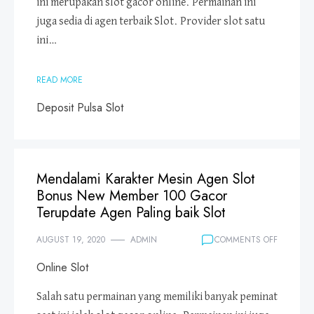
ini merupakan slot gacor online. Permainan ini
PAKAI
juga sedia di agen terbaik Slot. Provider slot satu
PULSA
TELKOMS
ini…
GACOR
TERUPDA
READ MORE
AGEN
PALING
Deposit Pulsa Slot
BAIK
SLOT
Mendalami Karakter Mesin Agen Slot
Bonus New Member 100 Gacor
Terupdate Agen Paling baik Slot
ON
AUGUST 19, 2020
ADMIN
COMMENTS OFF
MENDALA
Online Slot
KARAKTE
MESIN
AGEN
Salah satu permainan yang memiliki banyak peminat
SLOT