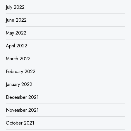
July 2022
June 2022
May 2022
April 2022
March 2022
February 2022
January 2022
December 2021
November 2021
October 2021