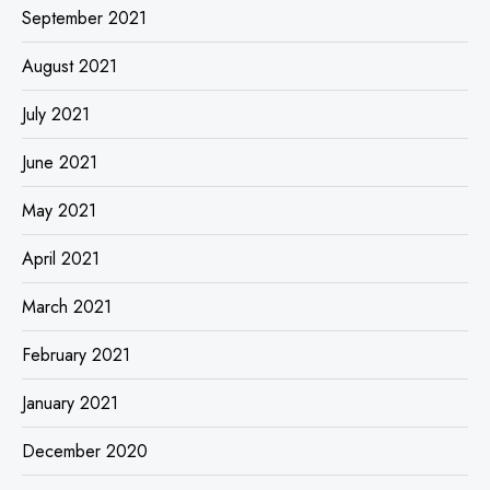
September 2021
August 2021
July 2021
June 2021
May 2021
April 2021
March 2021
February 2021
January 2021
December 2020