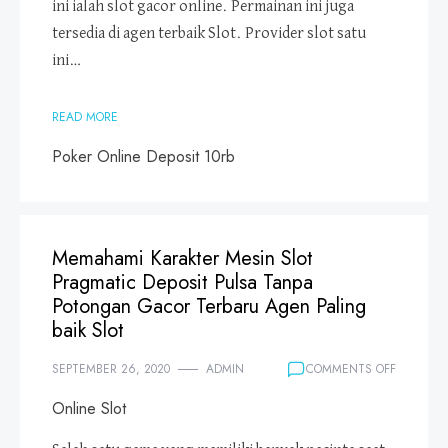
ini ialah slot gacor online. Permainan ini juga
DEPOSIT
tersedia di agen terbaik Slot. Provider slot satu
10RB
GACOR
ini…
TERUPDA
AGEN
READ MORE
PALING
BAIK
Poker Online Deposit 10rb
SLOT
Memahami Karakter Mesin Slot
Pragmatic Deposit Pulsa Tanpa
Potongan Gacor Terbaru Agen Paling
baik Slot
ON
SEPTEMBER 26, 2020
ADMIN
COMMENTS OFF
MEMAHA
Online Slot
KARAKTE
MESIN