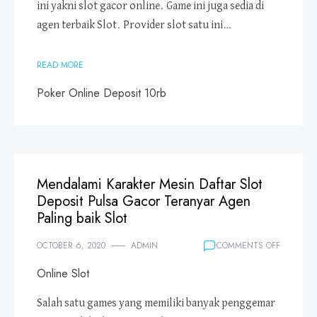
ini yakni slot gacor online. Game ini juga sedia di
PULSA
agen terbaik Slot. Provider slot satu ini…
TANPA
POTONG
GACOR
READ MORE
TERBARU
AGEN
Poker Online Deposit 10rb
PALING
BAIK
SLOT
Mendalami Karakter Mesin Daftar Slot
Deposit Pulsa Gacor Teranyar Agen
Paling baik Slot
ON
OCTOBER 6, 2020
ADMIN
COMMENTS OFF
MENDALA
Online Slot
KARAKTE
MESIN
DAFTAR
Salah satu games yang memiliki banyak penggemar
SLOT