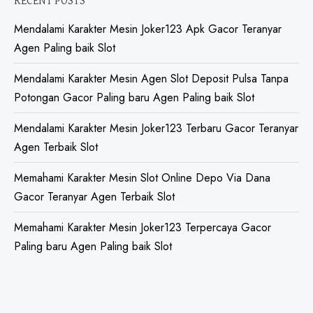
RECENT POSTS
Mendalami Karakter Mesin Joker123 Apk Gacor Teranyar
Agen Paling baik Slot
Mendalami Karakter Mesin Agen Slot Deposit Pulsa Tanpa
Potongan Gacor Paling baru Agen Paling baik Slot
Mendalami Karakter Mesin Joker123 Terbaru Gacor Teranyar
Agen Terbaik Slot
Memahami Karakter Mesin Slot Online Depo Via Dana
Gacor Teranyar Agen Terbaik Slot
Memahami Karakter Mesin Joker123 Terpercaya Gacor
Paling baru Agen Paling baik Slot