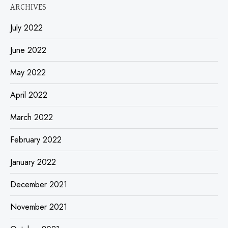
ARCHIVES
July 2022
June 2022
May 2022
April 2022
March 2022
February 2022
January 2022
December 2021
November 2021