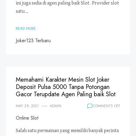
ini juga sedia di agen paling baik Slot. Provider slot
PULSA
10RB
satu…
TANPA
POTONG
READ MORE
GACOR
TERBARU
Joker123 Terbaru
AGEN
TERBAIK
SLOT
Memahami Karakter Mesin Slot Joker
Deposit Pulsa 5000 Tanpa Potongan
Gacor Terupdate Agen Paling baik Slot
ON
MAY 29, 2021
ADMIN
COMMENTS OFF
MEMAHA
Online Slot
KARAKTE
MESIN
SLOT
Salah satu permainan yang memiliki banyak pecinta