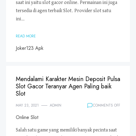
saat ini yaitu slot gacor online. Permainan ini juga
GACOR
tersedia di agen terbaik Slot. Provider slot satu
TERANYA
AGEN
ini…
TERBAIK
SLOT
READ MORE
Joker123 Apk
Mendalami Karakter Mesin Deposit Pulsa
Slot Gacor Teranyar Agen Paling baik
Slot
ON
MAY 23, 2021
ADMIN
COMMENTS OFF
MENDALA
Online Slot
KARAKTE
MESIN
DEPOSIT
Salah satu game yang memiliki banyak pecinta saat
PULSA