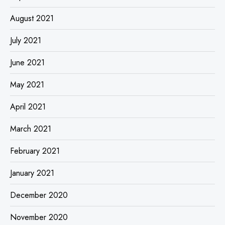
August 2021
July 2021
June 2021
May 2021
April 2021
March 2021
February 2021
January 2021
December 2020
November 2020