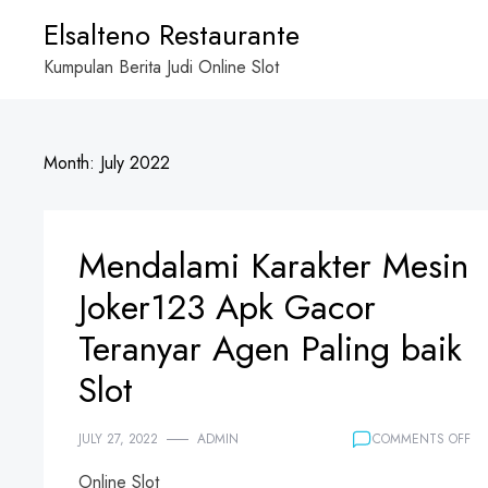
Skip
Elsalteno Restaurante
to
Kumpulan Berita Judi Online Slot
content
Month:
July 2022
Mendalami Karakter Mesin
Joker123 Apk Gacor
Teranyar Agen Paling baik
Slot
ON
JULY 27, 2022
ADMIN
COMMENTS OFF
ME
Online Slot
KA