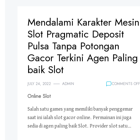
Mendalami Karakter Mesin
Slot Pragmatic Deposit
Pulsa Tanpa Potongan
Gacor Terkini Agen Paling
baik Slot
NDALAMI
RAKTER
SIN
JULY 24, 2022
ADMIN
COMMENTS OFF
OT
KER
Online Slot
POSIT
LSA
00
Salah satu games yang memiliki banyak penggemar
NPA
saat ini ialah slot gacor online. Permainan ini juga
TONGAN
sedia di agen paling baik Slot. Provider slot satu…
COR
RUPDATE