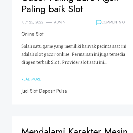
Paling baik Slot
ON
JULY 25, 2022
ADMIN
COMMENTS OFF
ME
Online Slot
KA
ME
JO
Salah satu game yang memiliki banyak pecinta saat ini
TE
adalah slot gacor online. Permainan ini juga tersedia
GA
di agen terbaik Slot. Provider slot satu ini…
PA
BA
AG
READ MORE
PA
BA
Judi Slot Deposit Pulsa
SL
Mendalami Karakter Mesin