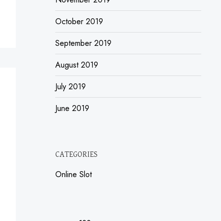
GACOR
TERKINI
October 2019
AGEN
PALING
September 2019
BAIK
SLOT
August 2019
July 2019
June 2019
CATEGORIES
ON
Online Slot
MEMAHAMI
KARAKTER
MESIN
SLOT
DEPOSIT