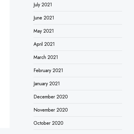
July 2021
June 2021
May 2021
April 2021
ON
MENDALAMI
March 2021
KARAKTER
MESIN
JOKER123
February 2021
TERBARU
GACOR
January 2021
TERUPDATE
AGEN
December 2020
PALING
BAIK
November 2020
SLOT
October 2020