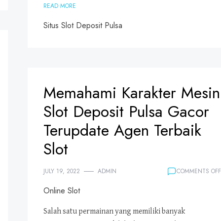
EN
READ MORE
RBAIK
OT
Situs Slot Deposit Pulsa
Memahami Karakter Mesin
Slot Deposit Pulsa Gacor
Terupdate Agen Terbaik
Slot
NDALAMI
RAKTER
SIN
JULY 19, 2022
ADMIN
COMMENTS OFF
FTAR
OT
Online Slot
POSIT
LSA
COR
Salah satu permainan yang memiliki banyak