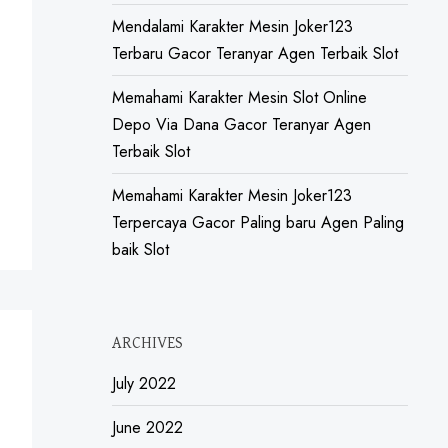
MENDALAMI
Mendalami Karakter Mesin Joker123
KARAKTER
Terbaru Gacor Teranyar Agen Terbaik Slot
MESIN
AGEN
SLOT
Memahami Karakter Mesin Slot Online
DEPOSIT
Depo Via Dana Gacor Teranyar Agen
PULSA
Terbaik Slot
TANPA
POTONGAN
GACOR
Memahami Karakter Mesin Joker123
PALING
Terpercaya Gacor Paling baru Agen Paling
BARU
baik Slot
AGEN
PALING
BAIK
SLOT
ARCHIVES
July 2022
June 2022