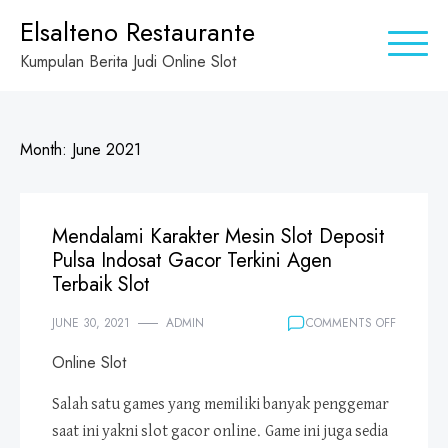
Skip
Elsalteno Restaurante
to
Kumpulan Berita Judi Online Slot
content
Month:
June 2021
Mendalami Karakter Mesin Slot Deposit
Pulsa Indosat Gacor Terkini Agen
Terbaik Slot
ON
JUNE 30, 2021
ADMIN
COMMENTS OFF
MENDALA
Online Slot
KARAKTE
MESIN
SLOT
Salah satu games yang memiliki banyak penggemar
DEPOSIT
saat ini yakni slot gacor online. Game ini juga sedia
PULSA