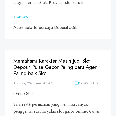
di agen terbaik Slot. Provider slot satu ini…
INDOSAT
GACOR
TERKINI
READ MORE
AGEN
TERBAIK
Agen Bola Terpercaya Deposit 50rb
SLOT
Memahami Karakter Mesin Judi Slot
Deposit Pulsa Gacor Paling baru Agen
Paling baik Slot
ON
JUNE 29, 2021
ADMIN
COMMENTS OFF
MEMAHA
Online Slot
KARAKTE
MESIN
JUDI
Salah satu permainan yang memiliki banyak
SLOT
penggemar saat ini yakni slot gacor online. Games
DEPOSIT