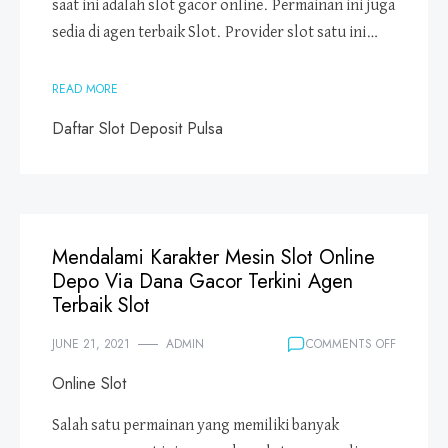
saat ini adalah slot gacor online. Permainan ini juga
DEPOSIT
sedia di agen terbaik Slot. Provider slot satu ini…
PULSA
TANPA
POTONG
READ MORE
GACOR
TERBARU
Daftar Slot Deposit Pulsa
AGEN
PALING
BAIK
SLOT
Mendalami Karakter Mesin Slot Online
Depo Via Dana Gacor Terkini Agen
Terbaik Slot
ON
JUNE 21, 2021
ADMIN
COMMENTS OFF
MENDALA
Online Slot
KARAKTE
MESIN
SLOT
Salah satu permainan yang memiliki banyak
ONLINE