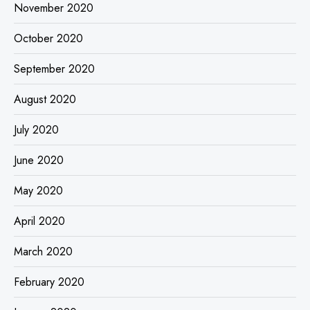
November 2020
October 2020
September 2020
August 2020
July 2020
June 2020
May 2020
April 2020
March 2020
February 2020