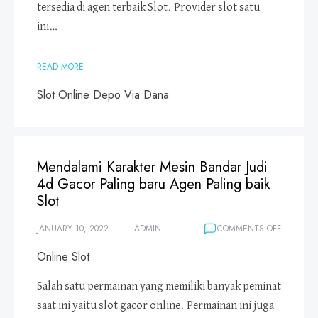
tersedia di agen terbaik Slot. Provider slot satu
VIA
DANA
ini…
GACOR
TERBARU
READ MORE
AGEN
PALING
Slot Online Depo Via Dana
BAIK
SLOT
Mendalami Karakter Mesin Bandar Judi
4d Gacor Paling baru Agen Paling baik
Slot
ON
JANUARY 10, 2022
ADMIN
COMMENTS OFF
MENDALA
Online Slot
KARAKTE
MESIN
BANDAR
Salah satu permainan yang memiliki banyak peminat
JUDI
saat ini yaitu slot gacor online. Permainan ini juga
4D