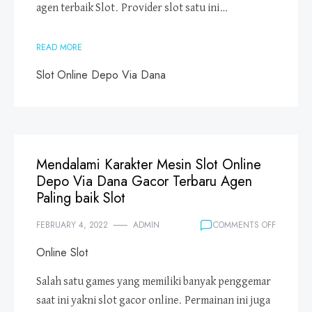
agen terbaik Slot. Provider slot satu ini…
PULSA
GACOR
PALING
READ MORE
BARU
AGEN
Slot Online Depo Via Dana
TERBAIK
SLOT
Mendalami Karakter Mesin Slot Online
Depo Via Dana Gacor Terbaru Agen
Paling baik Slot
ON
FEBRUARY 4, 2022
ADMIN
COMMENTS OFF
MENDALA
Online Slot
KARAKTE
MESIN
SLOT
Salah satu games yang memiliki banyak penggemar
ONLINE
saat ini yakni slot gacor online. Permainan ini juga
DEPO