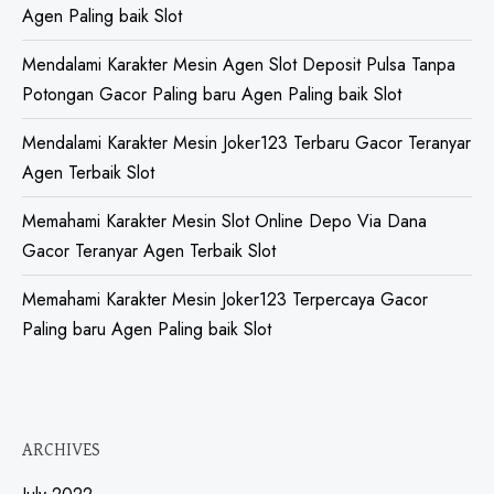
Agen Paling baik Slot
Mendalami Karakter Mesin Agen Slot Deposit Pulsa Tanpa
Potongan Gacor Paling baru Agen Paling baik Slot
Mendalami Karakter Mesin Joker123 Terbaru Gacor Teranyar
Agen Terbaik Slot
Memahami Karakter Mesin Slot Online Depo Via Dana
Gacor Teranyar Agen Terbaik Slot
Memahami Karakter Mesin Joker123 Terpercaya Gacor
Paling baru Agen Paling baik Slot
ARCHIVES