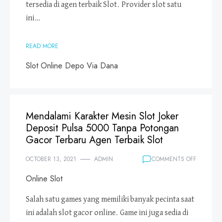
tersedia di agen terbaik Slot. Provider slot satu
GACOR
PALING
ini…
BARU
AGEN
READ MORE
PALING
BAIK
Slot Online Depo Via Dana
SLOT
Mendalami Karakter Mesin Slot Joker
Deposit Pulsa 5000 Tanpa Potongan
Gacor Terbaru Agen Terbaik Slot
ON
OCTOBER 13, 2021
ADMIN
COMMENTS OFF
MENDALA
Online Slot
KARAKTE
MESIN
SLOT
Salah satu games yang memiliki banyak pecinta saat
JOKER
ini adalah slot gacor online. Game ini juga sedia di
DEPOSIT