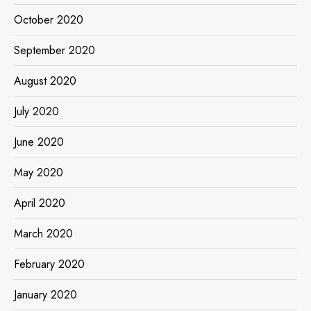
October 2020
September 2020
August 2020
July 2020
June 2020
May 2020
April 2020
March 2020
February 2020
January 2020