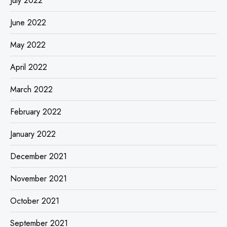
July 2022
June 2022
May 2022
April 2022
March 2022
February 2022
January 2022
December 2021
November 2021
October 2021
September 2021