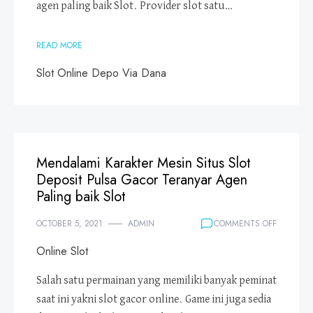
agen paling baik Slot. Provider slot satu…
PULSA
5000
TANPA
READ MORE
POTONG
GACOR
Slot Online Depo Via Dana
TERBARU
AGEN
TERBAIK
SLOT
Mendalami Karakter Mesin Situs Slot
Deposit Pulsa Gacor Teranyar Agen
Paling baik Slot
ON
OCTOBER 5, 2021
ADMIN
COMMENTS OFF
MENDALA
Online Slot
KARAKTE
MESIN
SITUS
Salah satu permainan yang memiliki banyak peminat
SLOT
saat ini yakni slot gacor online. Game ini juga sedia
DEPOSIT