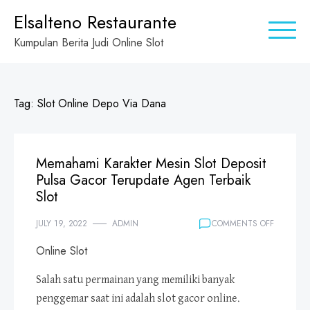
Skip
Elsalteno Restaurante
to
Kumpulan Berita Judi Online Slot
content
Tag:
Slot Online Depo Via Dana
Memahami Karakter Mesin Slot Deposit
Pulsa Gacor Terupdate Agen Terbaik
Slot
ON
JULY 19, 2022
ADMIN
COMMENTS OFF
MEMAHA
Online Slot
KARAKTE
MESIN
SLOT
Salah satu permainan yang memiliki banyak
DEPOSIT
penggemar saat ini adalah slot gacor online.
PULSA