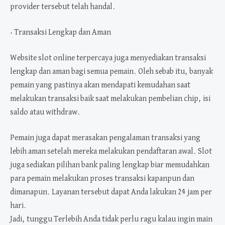
provider tersebut telah handal.
• Transaksi Lengkap dan Aman
Website slot online terpercaya juga menyediakan transaksi
lengkap dan aman bagi semua pemain. Oleh sebab itu, banyak
pemain yang pastinya akan mendapati kemudahan saat
melakukan transaksi baik saat melakukan pembelian chip, isi
saldo atau withdraw.
Pemain juga dapat merasakan pengalaman transaksi yang
lebih aman setelah mereka melakukan pendaftaran awal. Slot
juga sediakan pilihan bank paling lengkap biar memudahkan
para pemain melakukan proses transaksi kapanpun dan
dimanapun. Layanan tersebut dapat Anda lakukan 24 jam per
hari.
Jadi, tunggu Terlebih Anda tidak perlu ragu kalau ingin main