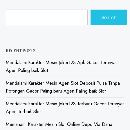
Search
RECENT POSTS
Mendalami Karakter Mesin Joker123 Apk Gacor Teranyar
Agen Paling baik Slot
Mendalami Karakter Mesin Agen Slot Deposit Pulsa Tanpa
Potongan Gacor Paling baru Agen Paling baik Slot
Mendalami Karakter Mesin Joker123 Terbaru Gacor Teranyar
Agen Terbaik Slot
Memahami Karakter Mesin Slot Online Depo Via Dana