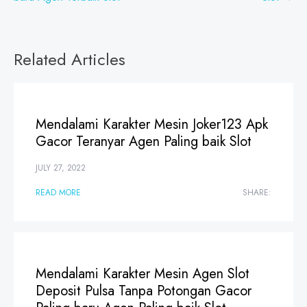
Related Articles
Mendalami Karakter Mesin Joker123 Apk
Gacor Teranyar Agen Paling baik Slot
JULY 27, 2022
READ MORE
SHARE:
Mendalami Karakter Mesin Agen Slot
Deposit Pulsa Tanpa Potongan Gacor