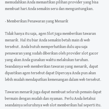
memudahkan Anda memastikan pilihan provider yang bisa
membuat hari Anda semakin seru dan menguntungkan.
• Memberikan Penawaran yang Menarik
Tidak hanya itu saja, agen Slot juga memberikan tawaran
menarik. Hal itu biar Anda semakin betah main di web
tersebut. Anda butuh memperhatikan dulu apa saja
penawaran yang sudah diberikan oleh provider slot gacor
yang akan Anda gunakan waktu melakukan taruhan.
Seandainya web memberikan tawaran yang menarik, dapat
dipastikan agen tersebut dapat Dipercaya Anda pun akan
lebih mudah mendapatkan kemenangan dalam web tersebut.
Tawaran menarik juga dapat membuat seluruh pemain dapat
bermain dengan mudah dan nyaman. Perlu Anda ketahui
seandainya seluruhnya web slot memberikan hal seperti itu.