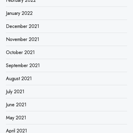
February 2022
January 2022
December 2021
November 2021
October 2021
September 2021
August 2021
July 2021
June 2021
May 2021
April 2021