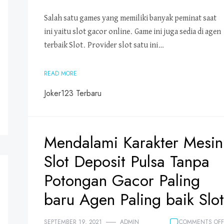
MAHAMI
RAKTER
Salah satu games yang memiliki banyak peminat saat
SIN
ini yaitu slot gacor online. Game ini juga sedia di agen
KER123
POSIT
terbaik Slot. Provider slot satu ini…
LSA
NPA
READ MORE
TONGAN
COR
Joker123 Terbaru
RUPDATE
EN
RBAIK
OT
Mendalami Karakter Mesin
Slot Deposit Pulsa Tanpa
Potongan Gacor Paling
baru Agen Paling baik Slot
SEPTEMBER 19, 2021
ADMIN
COMMENTS OFF