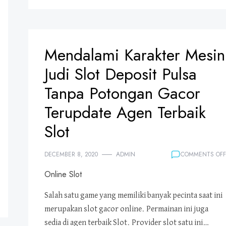
Mendalami Karakter Mesin
Judi Slot Deposit Pulsa
Tanpa Potongan Gacor
NDALAMI
RAKTER
Terupdate Agen Terbaik
SIN
KER
Slot
LINE
POSIT
LSA
DECEMBER 8, 2020
ADMIN
COMMENTS OFF
COR
LING
Online Slot
RU
EN
Salah satu game yang memiliki banyak pecinta saat ini
RBAIK
OT
merupakan slot gacor online. Permainan ini juga
sedia di agen terbaik Slot. Provider slot satu ini…