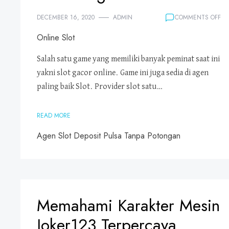
ON
DECEMBER 16, 2020
ADMIN
COMMENTS OFF
ME
Online Slot
KA
ME
SL
Salah satu game yang memiliki banyak peminat saat ini
DE
yakni slot gacor online. Game ini juga sedia di agen
PU
paling baik Slot. Provider slot satu…
GA
TE
AG
READ MORE
TE
SL
Agen Slot Deposit Pulsa Tanpa Potongan
Memahami Karakter Mesin
Joker123 Terpercaya