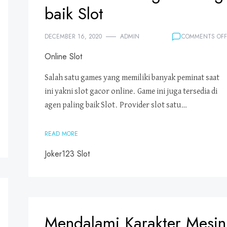
baik Slot
MAHAMI
DECEMBER 16, 2020
ADMIN
COMMENTS OFF
RAKTER
SIN
Online Slot
OT
POSIT
LSA
Salah satu games yang memiliki banyak peminat saat
COR
ini yakni slot gacor online. Game ini juga tersedia di
RKINI
agen paling baik Slot. Provider slot satu…
EN
RBAIK
OT
READ MORE
Joker123 Slot
Mendalami Karakter Mesin