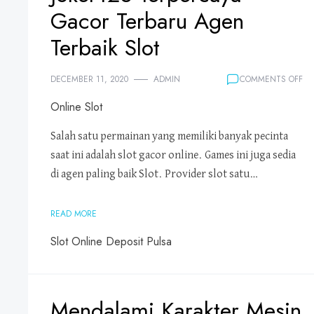
Gacor Terbaru Agen
Terbaik Slot
ON
DECEMBER 11, 2020
ADMIN
COMMENTS OFF
ME
Online Slot
KA
ME
JO
Salah satu permainan yang memiliki banyak pecinta
TE
saat ini adalah slot gacor online. Games ini juga sedia
GA
di agen paling baik Slot. Provider slot satu…
TE
AG
TE
READ MORE
SL
Slot Online Deposit Pulsa
Mendalami Karakter Mesin