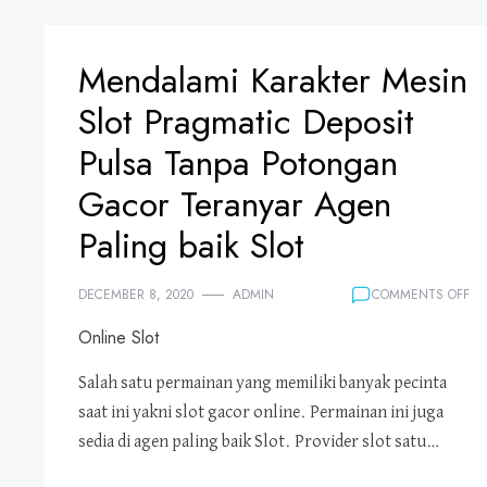
Mendalami Karakter Mesin
Slot Pragmatic Deposit
Pulsa Tanpa Potongan
Gacor Teranyar Agen
Paling baik Slot
ON
DECEMBER 8, 2020
ADMIN
COMMENTS OFF
ME
Online Slot
KA
ME
SL
Salah satu permainan yang memiliki banyak pecinta
PR
saat ini yakni slot gacor online. Permainan ini juga
DE
sedia di agen paling baik Slot. Provider slot satu…
PU
TA