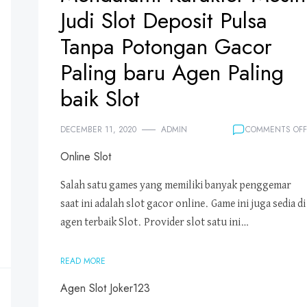
Judi Slot Deposit Pulsa
Tanpa Potongan Gacor
Paling baru Agen Paling
baik Slot
MAHAMI
RAKTER
SIN
DECEMBER 11, 2020
ADMIN
COMMENTS OFF
KER123
RPERCAYA
Online Slot
COR
RBARU
EN
Salah satu games yang memiliki banyak penggemar
RBAIK
saat ini adalah slot gacor online. Game ini juga sedia di
OT
agen terbaik Slot. Provider slot satu ini…
READ MORE
Agen Slot Joker123