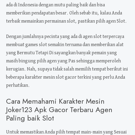
TER
ada di Indonesia dengan mutu paling baik dan bisa
AG
memberikan pendapatan besar. Oleh sebab itu, kalau Anda
TER
terbaik memainkan permainan slot, pastikan pilih agen Slot.
SLO
Dengan jumlahnya pecinta yang ada di agen slot terpercaya
membuat games slot semakin ternama dan memberikan alat
yang Bermutu Tetapi Di sayangkan banyak pemain yang
masih bingung pilih agen yang Pas sehingga memperoleh
kerugian. Nah, supaya tidak salah memilih tempat berikut ini
beberapa karakter mesin slot gacor terkini yang perlu Anda
perhatikan.
Cara Memahami Karakter Mesin
Joker123 Apk Gacor Terbaru Agen
Paling baik Slot
Untuk memastikan Anda pilih tempat main-main yang Sesuai