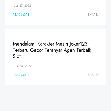
JULY 27, 2022
READ MORE
SHARE:
Mendalami Karakter Mesin Joker123
Terbaru Gacor Teranyar Agen Terbaik
Slot
JULY 26, 2022
READ MORE
SHARE: