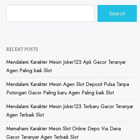
Search
RECENT POSTS
Mendalami Karakter Mesin Joker123 Apk Gacor Teranyar
Agen Paling baik Slot
Mendalami Karakter Mesin Agen Slot Deposit Pulsa Tanpa
Potongan Gacor Paling baru Agen Paling baik Slot
Mendalami Karakter Mesin Joker123 Terbaru Gacor Teranyar
Agen Terbaik Slot
Memahami Karakter Mesin Slot Online Depo Via Dana
Gacor Teranyar Agen Terbaik Slot