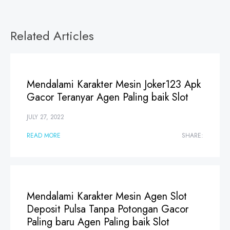
Related Articles
Mendalami Karakter Mesin Joker123 Apk
Gacor Teranyar Agen Paling baik Slot
JULY 27, 2022
READ MORE
SHARE:
Mendalami Karakter Mesin Agen Slot
Deposit Pulsa Tanpa Potongan Gacor
Paling baru Agen Paling baik Slot