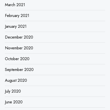
March 2021
February 2021
January 2021
December 2020
November 2020
October 2020
September 2020
August 2020
July 2020
June 2020