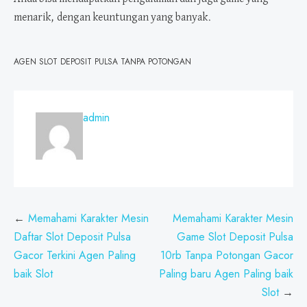
menarik, dengan keuntungan yang banyak.
AGEN SLOT DEPOSIT PULSA TANPA POTONGAN
admin
Post
Memahami Karakter Mesin
Memahami Karakter Mesin
navigation
Daftar Slot Deposit Pulsa
Game Slot Deposit Pulsa
Gacor Terkini Agen Paling
10rb Tanpa Potongan Gacor
baik Slot
Paling baru Agen Paling baik
Slot