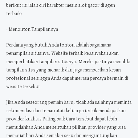
berikut ini ialah ciri karakter mesin slot gacor di agen
terbaik:
• Menonton Tampilannya
Perdana yang butuh Anda tonton adalah bagaimana
penampilan situsnya. Website terbaik kebanyakan akan
memperhatikan tampilan situsnya. Mereka pastinya memiliki
tampilan situs yang menarik dan juga memberikan kesan
profesional sehingga Anda dapat merasa percaya bermain di
website tersebut.
Jika Anda seseorang pemain baru, tidak ada salahnya meminta
rekomendasi dari teman atau keluarga untuk mendapatkan
provider kualitas Paling baik Cara tersebut dapat lebih
memudahkan Anda menentukan pilihan provider yang bisa
membuat hari Anda semakin seru dan menguntungkan.