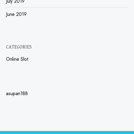
July 2019
June 2019
CATEGORIES
Online Slot
asupan188