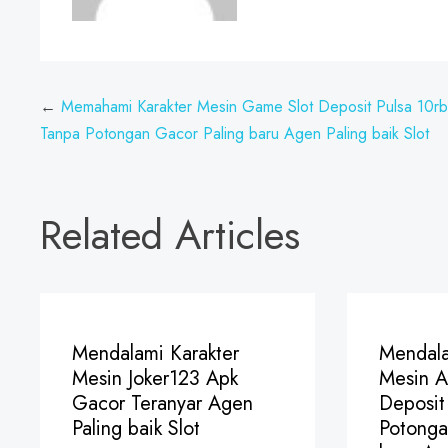
Post
Memahami Karakter Mesin Game Slot Deposit Pulsa 10rb
Tanpa Potongan Gacor Paling baru Agen Paling baik Slot
navigation
Related Articles
Mendalami Karakter
Mendala
Mesin Joker123 Apk
Mesin A
Gacor Teranyar Agen
Deposit
Paling baik Slot
Potonga