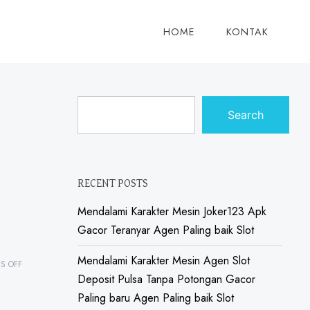
HOME
KONTAK
Search
RECENT POSTS
Mendalami Karakter Mesin Joker123 Apk
Gacor Teranyar Agen Paling baik Slot
Mendalami Karakter Mesin Agen Slot
ON
S OFF
Deposit Pulsa Tanpa Potongan Gacor
MENDALAMI
KARAKTER
Paling baru Agen Paling baik Slot
MESIN