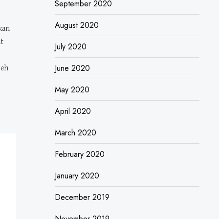
September 2020
August 2020
kan
t
July 2020
June 2020
leh
May 2020
April 2020
March 2020
February 2020
January 2020
December 2019
November 2019