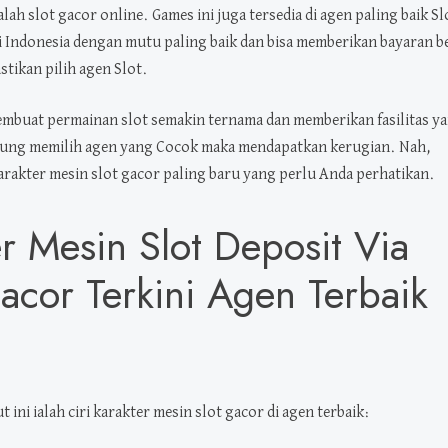
ah slot gacor online. Games ini juga tersedia di agen paling baik Sl
di Indonesia dengan mutu paling baik dan bisa memberikan bayaran b
stikan pilih agen Slot.
embuat permainan slot semakin ternama dan memberikan fasilitas y
gung memilih agen yang Cocok maka mendapatkan kerugian. Nah,
karakter mesin slot gacor paling baru yang perlu Anda perhatikan.
r Mesin Slot Deposit Via
acor Terkini Agen Terbaik
ni ialah ciri karakter mesin slot gacor di agen terbaik: