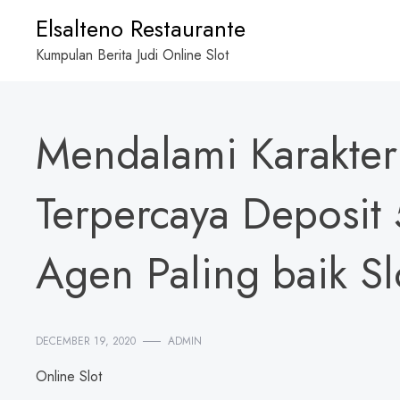
Skip
Elsalteno Restaurante
to
Kumpulan Berita Judi Online Slot
content
Mendalami Karakter
Terpercaya Deposit
Agen Paling baik Sl
DECEMBER 19, 2020
ADMIN
Online Slot