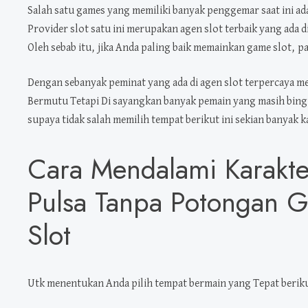
Salah satu games yang memiliki banyak penggemar saat ini adal
Provider slot satu ini merupakan agen slot terbaik yang ada 
Oleh sebab itu, jika Anda paling baik memainkan game slot, pa
Dengan sebanyak peminat yang ada di agen slot terpercaya m
Bermutu Tetapi Di sayangkan banyak pemain yang masih bin
supaya tidak salah memilih tempat berikut ini sekian banyak 
Cara Mendalami Karakte
Pulsa Tanpa Potongan G
Slot
Utk menentukan Anda pilih tempat bermain yang Tepat berikut i