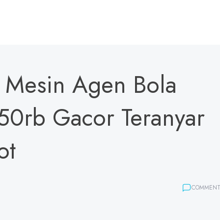
 Mesin Agen Bola
 50rb Gacor Teranyar
ot
COMMENT