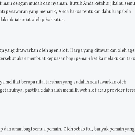
t main dengan mudah dan nyaman. Butuh Anda ketahui jikalau semu
apati penawaran yang menarik, Anda harus tentukan dahulu apabila
ak dibuat-buat oleh pihak situs.
harga yang ditawarkan oleh agen slot. Harga yang ditawarkan oleh ag
a tersebut akan membuat kepuasan bagi pemain ketika melakukan tar
hnya melihat berapa nilai taruhan yang sudah Anda tawarkan oleh
etahuinya, pastika tidak salah memilih web slot atau provider ters
kap dan aman bagi semua pemain. Oleh sebab itu, banyak pemain yang