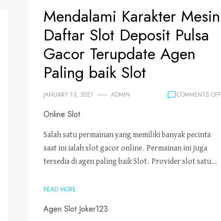
Mendalami Karakter Mesin
Daftar Slot Deposit Pulsa
Gacor Terupdate Agen
Paling baik Slot
JANUARY 13, 2021
ADMIN
COMMENTS OFF
Online Slot
Salah satu permainan yang memiliki banyak pecinta
NDALAMI
saat ini ialah slot gacor online. Permainan ini juga
RAKTER
SIN
tersedia di agen paling baik Slot. Provider slot satu…
I
OT
READ MORE
POSIT
LSA
Agen Slot Joker123
NPA
TONGAN