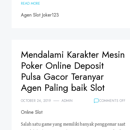
READ MORE
GA
PA
Agen Slot Joker123
BA
AG
PA
BA
SL
Mendalami Karakter Mesin
Poker Online Deposit
Pulsa Gacor Teranyar
Agen Paling baik Slot
ON
OCTOBER 24, 2019
ADMIN
COMMENTS OFF
ME
Online Slot
KA
ME
PO
Salah satu game yang memiliki banyak penggemar saat
ON