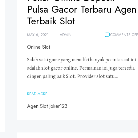
Pulsa Gacor Terbaru Agen
Terbaik Slot
MAY 6, 2021
ADMIN
COMMENTS OFF
Online Slot
NDALAMI
RAKTER
Salah satu game yang memiliki banyak pecinta saat ini
SIN
adalah slot gacor online. Permainan ini juga tersedia
OT
LINE
di agen paling baik Slot. Provider slot satu…
PO
A
READ MORE
NA
COR
Agen Slot Joker123
LING
RU
EN
RBAIK
OT