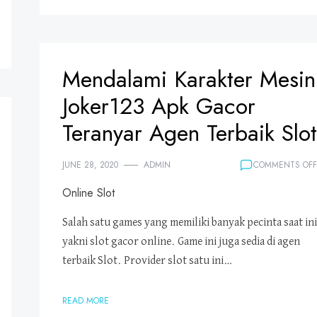
COR
LING
RU
EN
Mendalami Karakter Mesin
LING
IK
Joker123 Apk Gacor
OT
Teranyar Agen Terbaik Slot
JUNE 28, 2020
ADMIN
COMMENTS OFF
Online Slot
Salah satu games yang memiliki banyak pecinta saat ini
yakni slot gacor online. Game ini juga sedia di agen
NDALAMI
terbaik Slot. Provider slot satu ini…
RAKTER
SIN
READ MORE
KER
LINE