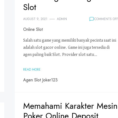
Slot
AUGUST 9, 2021
ADMIN
COMMENTS OFF
MAHAMI
Online Slot
RAKTER
SIN
OT
Salah satu game yang memiliki banyak pecinta saat ini
KER
adalah slot gacor online. Game ini juga tersedia di
POSIT
agen paling baik Slot. Provider slot satu…
LSA
RB
NPA
READ MORE
TONGAN
COR
Agen Slot Joker123
RANYAR
EN
LING
IK
Memahami Karakter Mesin
OT
Poker Online Deposit