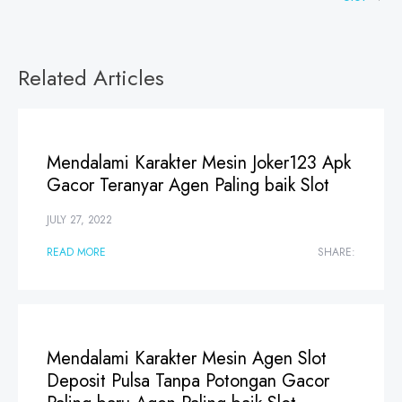
Related Articles
Mendalami Karakter Mesin Joker123 Apk
Gacor Teranyar Agen Paling baik Slot
JULY 27, 2022
READ MORE
SHARE:
Mendalami Karakter Mesin Agen Slot
Deposit Pulsa Tanpa Potongan Gacor