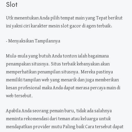
Slot
Utk menentukan Anda pilih tempat main yang Tepat berikut
ini yakni ciri karakter mesin slot gacor di agen terbaik:
• Menyaksikan Tampilannya
Mula-mula yang butuh Anda tonton ialah bagaimana
penampakan situsnya. Situs terbaik kebanyakan akan
memperhatikan penampilan situsnya. Mereka pastinya
memiliki tampilan web yang menarik dan juga memberikan
kesan profesional maka Anda dapat merasa percaya main di
web tersebut.
Apabila Anda seorang pemain baru, tidak ada salahnya
meminta rekomendasi dari teman atau keluarga untuk
mendapatkan provider mutu Paling baik Cara tersebut dapat