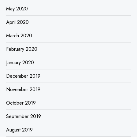
May 2020
April 2020
March 2020
February 2020
January 2020
December 2019
November 2019
October 2019
September 2019
August 2019