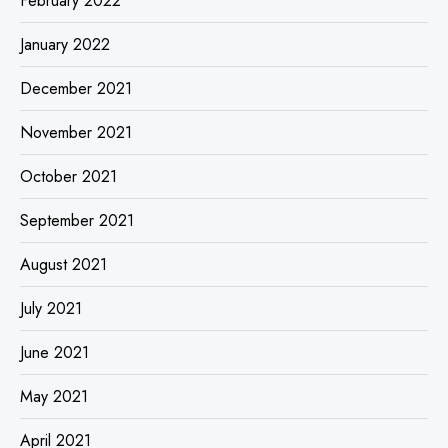
February 2022
January 2022
December 2021
November 2021
October 2021
September 2021
August 2021
July 2021
June 2021
May 2021
April 2021