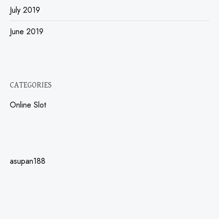
July 2019
June 2019
CATEGORIES
Online Slot
asupan188