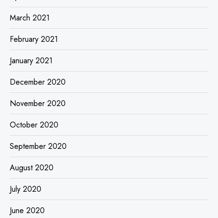
March 2021
February 2021
January 2021
December 2020
November 2020
October 2020
September 2020
August 2020
July 2020
June 2020