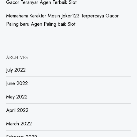
Gacor Teranyar Agen Terbaik Slot
Memahami Karakter Mesin Joker123 Terpercaya Gacor
Paling baru Agen Paling baik Slot
ARCHIVES
July 2022
June 2022
May 2022
April 2022
March 2022