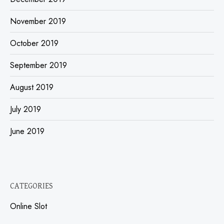
November 2019
October 2019
September 2019
August 2019
July 2019
June 2019
CATEGORIES
Online Slot