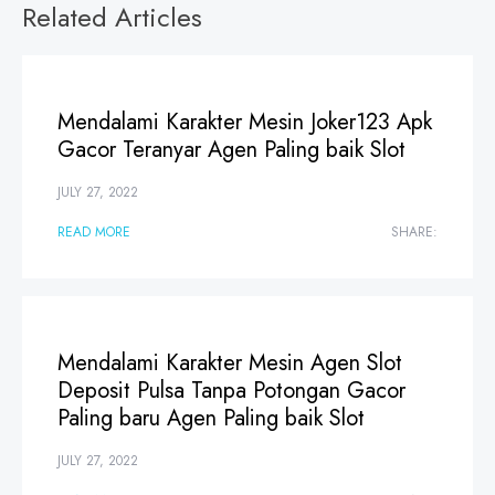
Related Articles
Mendalami Karakter Mesin Joker123 Apk
Gacor Teranyar Agen Paling baik Slot
JULY 27, 2022
READ MORE
SHARE:
Mendalami Karakter Mesin Agen Slot
Deposit Pulsa Tanpa Potongan Gacor
Paling baru Agen Paling baik Slot
JULY 27, 2022