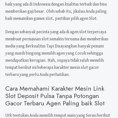
BA
baik yang ada di Indonesia dengan kualitas terbaik dan bisa
AG
memberikan gaji besar. Oleh sebab itu, jikalau Anda paling
PAL
baik memainkan games slot, pastikan pilih agen Slot.
BAI
SLO
Dengan sebanyak pecinta yang ada di agen slot terpercaya
membuat permainan slot semakin ternama dan memberikan
media yang Berkualitas Tapi Disayangkan banyak pemain
yang masih bingung memilih agen yang Cocok sehingga
mendapatkan kerugian. Nah, supaya tidak salah memilih
tempat berikut ini beberapa karakter mesin slot gacor
terbaru yang perlu Anda perhatikan.
Cara Memahami Karakter Mesin Link
Slot Deposit Pulsa Tanpa Potongan
Gacor Terbaru Agen Paling baik Slot
Utk tentukan Anda memilih tempat main yang Serasi berikut