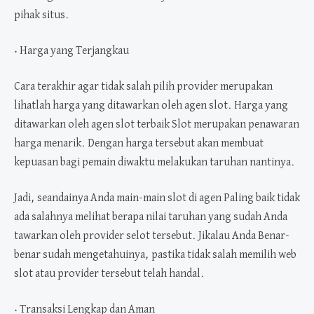
pihak situs.
• Harga yang Terjangkau
Cara terakhir agar tidak salah pilih provider merupakan
lihatlah harga yang ditawarkan oleh agen slot. Harga yang
ditawarkan oleh agen slot terbaik Slot merupakan penawaran
harga menarik. Dengan harga tersebut akan membuat
kepuasan bagi pemain diwaktu melakukan taruhan nantinya.
Jadi, seandainya Anda main-main slot di agen Paling baik tidak
ada salahnya melihat berapa nilai taruhan yang sudah Anda
tawarkan oleh provider selot tersebut. Jikalau Anda Benar-
benar sudah mengetahuinya, pastika tidak salah memilih web
slot atau provider tersebut telah handal.
• Transaksi Lengkap dan Aman