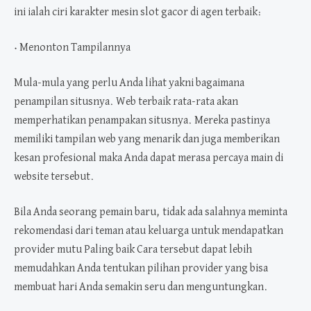
ini ialah ciri karakter mesin slot gacor di agen terbaik:
• Menonton Tampilannya
Mula-mula yang perlu Anda lihat yakni bagaimana
penampilan situsnya. Web terbaik rata-rata akan
memperhatikan penampakan situsnya. Mereka pastinya
memiliki tampilan web yang menarik dan juga memberikan
kesan profesional maka Anda dapat merasa percaya main di
website tersebut.
Bila Anda seorang pemain baru, tidak ada salahnya meminta
rekomendasi dari teman atau keluarga untuk mendapatkan
provider mutu Paling baik Cara tersebut dapat lebih
memudahkan Anda tentukan pilihan provider yang bisa
membuat hari Anda semakin seru dan menguntungkan.