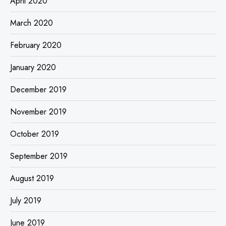
April 2020
March 2020
February 2020
January 2020
December 2019
November 2019
October 2019
September 2019
August 2019
July 2019
June 2019