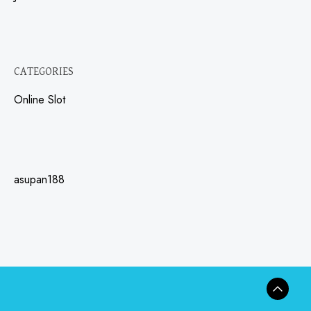
CATEGORIES
Online Slot
asupan188