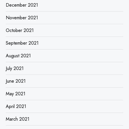
December 2021
November 2021
October 2021
September 2021
August 2021
July 2021
June 2021
May 2021
April 2021
March 2021