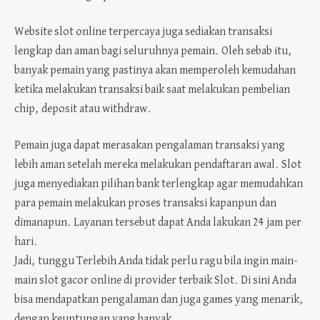
Website slot online terpercaya juga sediakan transaksi
lengkap dan aman bagi seluruhnya pemain. Oleh sebab itu,
banyak pemain yang pastinya akan memperoleh kemudahan
ketika melakukan transaksi baik saat melakukan pembelian
chip, deposit atau withdraw.
Pemain juga dapat merasakan pengalaman transaksi yang
lebih aman setelah mereka melakukan pendaftaran awal. Slot
juga menyediakan pilihan bank terlengkap agar memudahkan
para pemain melakukan proses transaksi kapanpun dan
dimanapun. Layanan tersebut dapat Anda lakukan 24 jam per
hari.
Jadi, tunggu Terlebih Anda tidak perlu ragu bila ingin main-
main slot gacor online di provider terbaik Slot. Di sini Anda
bisa mendapatkan pengalaman dan juga games yang menarik,
dengan keuntungan yang banyak.