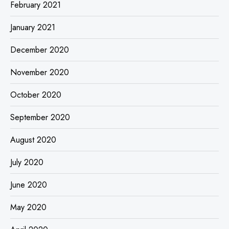
February 2021
January 2021
December 2020
November 2020
October 2020
September 2020
August 2020
July 2020
June 2020
May 2020