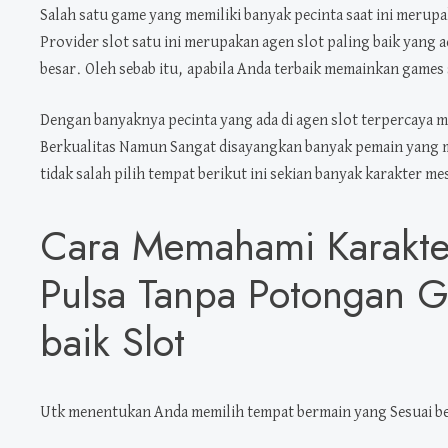
Salah satu game yang memiliki banyak pecinta saat ini merupak
Provider slot satu ini merupakan agen slot paling baik yang
besar. Oleh sebab itu, apabila Anda terbaik memainkan games s
Dengan banyaknya pecinta yang ada di agen slot terpercaya 
Berkualitas Namun Sangat disayangkan banyak pemain yang m
tidak salah pilih tempat berikut ini sekian banyak karakter m
Cara Memahami Karakter
Pulsa Tanpa Potongan G
baik Slot
Utk menentukan Anda memilih tempat bermain yang Sesuai berik