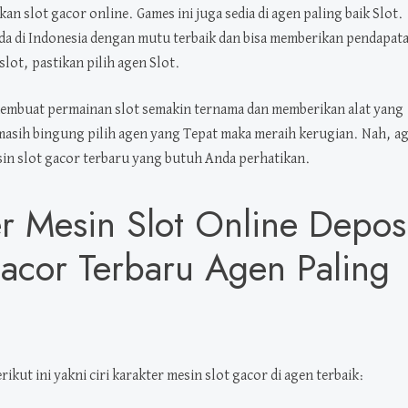
an slot gacor online. Games ini juga sedia di agen paling baik Slot.
 ada di Indonesia dengan mutu terbaik dan bisa memberikan pendapat
lot, pastikan pilih agen Slot.
membuat permainan slot semakin ternama dan memberikan alat yang
asih bingung pilih agen yang Tepat maka meraih kerugian. Nah, a
esin slot gacor terbaru yang butuh Anda perhatikan.
 Mesin Slot Online Depos
acor Terbaru Agen Paling
ut ini yakni ciri karakter mesin slot gacor di agen terbaik: