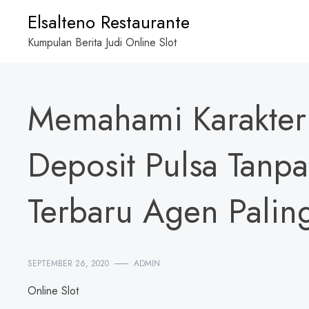
Skip
Elsalteno Restaurante
to
Kumpulan Berita Judi Online Slot
content
Memahami Karakter 
Deposit Pulsa Tanp
Terbaru Agen Paling
SEPTEMBER 26, 2020
ADMIN
Online Slot