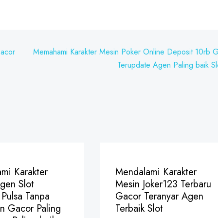
Gacor
Memahami Karakter Mesin Poker Online Deposit 10rb 
Terupdate Agen Paling baik Sl
mi Karakter
Mendalami Karakter
gen Slot
Mesin Joker123 Terbaru
 Pulsa Tanpa
Gacor Teranyar Agen
n Gacor Paling
Terbaik Slot