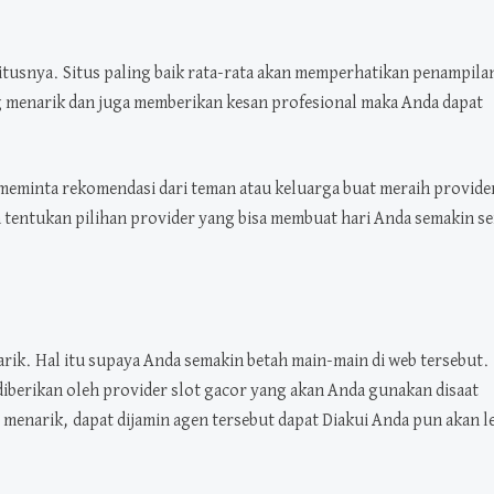
itusnya. Situs paling baik rata-rata akan memperhatikan penampila
g menarik dan juga memberikan kesan profesional maka Anda dapat
 meminta rekomendasi dari teman atau keluarga buat meraih provide
 tentukan pilihan provider yang bisa membuat hari Anda semakin s
arik. Hal itu supaya Anda semakin betah main-main di web tersebut.
iberikan oleh provider slot gacor yang akan Anda gunakan disaat
enarik, dapat dijamin agen tersebut dapat Diakui Anda pun akan l