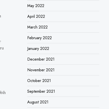
May 2022
April 2022
n
March 2022
February 2022
r
January 2022
eru
December 2021
November 2021
October 2021
September 2021
ebih
August 2021