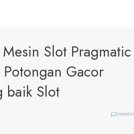
Mesin Slot Pragmatic
a Potongan Gacor
 baik Slot
COMMENT