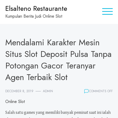
Skip
Elsalteno Restaurante
to
Kumpulan Berita Judi Online Slot
content
Mendalami Karakter Mesin
Situs Slot Deposit Pulsa Tanpa
Potongan Gacor Teranyar
Agen Terbaik Slot
ON
DECEMBER 8, 2019
ADMIN
COMMENTS OFF
ME
Online Slot
KA
ME
SIT
Salah satu games yang memiliki banyak peminat saat ini ialah
SLO