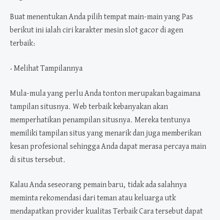
Buat menentukan Anda pilih tempat main-main yang Pas
berikut ini ialah ciri karakter mesin slot gacor di agen
terbaik:
• Melihat Tampilannya
Mula-mula yang perlu Anda tonton merupakan bagaimana
tampilan situsnya. Web terbaik kebanyakan akan
memperhatikan penampilan situsnya. Mereka tentunya
memiliki tampilan situs yang menarik dan juga memberikan
kesan profesional sehingga Anda dapat merasa percaya main
di situs tersebut.
Kalau Anda seseorang pemain baru, tidak ada salahnya
meminta rekomendasi dari teman atau keluarga utk
mendapatkan provider kualitas Terbaik Cara tersebut dapat