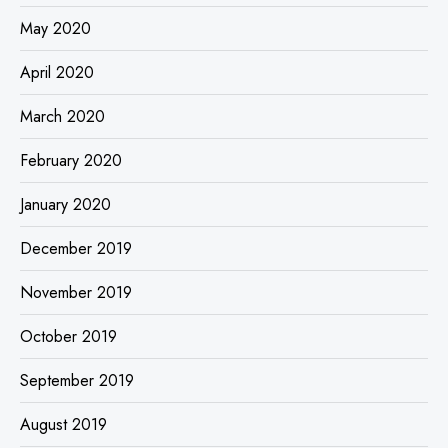
May 2020
April 2020
March 2020
February 2020
January 2020
December 2019
November 2019
October 2019
September 2019
August 2019