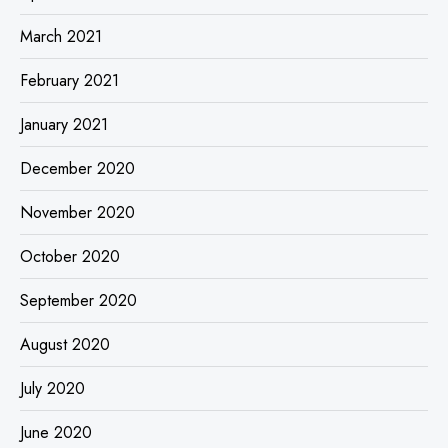
March 2021
February 2021
January 2021
December 2020
November 2020
October 2020
September 2020
August 2020
July 2020
June 2020