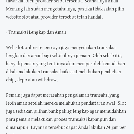
tawarkan oleh provider selot tersebut. Seandainya Anda
Memang lah sudah mengetahuinya, pastika tidak salah pilih
website slot atau provider tersebut telah handal.
• Transaksi Lengkap dan Aman
Web slot online terpercaya juga menyediakan transaksi
lengkap dan aman bagi seluruhnya pemain. Oleh sebab itu,
banyak pemain yang tentunya akan memperoleh kemudahan
dikala melakukan transaksi baik saat melakukan pembelian
chip, depo atau withdraw.
Pemain juga dapat merasakan pengalaman transaksi yang
lebih aman setelah mereka melakukan pendaftaran awal. Slot
juga sediakan pilihan bank paling lengkap agar memudahkan
para pemain melakukan proses transaksi kapanpun dan
dimanapun. Layanan tersebut dapat Anda lakukan 24 jam per