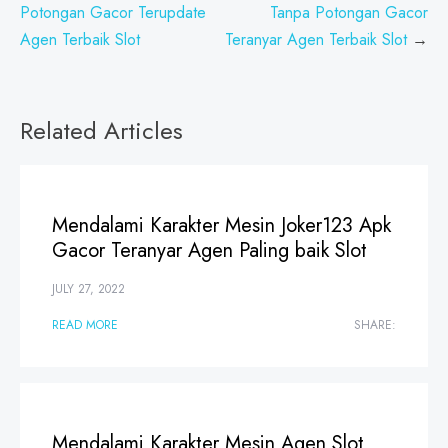
Potongan Gacor Terupdate
Tanpa Potongan Gacor
Agen Terbaik Slot
Teranyar Agen Terbaik Slot
Related Articles
Mendalami Karakter Mesin Joker123 Apk
Gacor Teranyar Agen Paling baik Slot
JULY 27, 2022
READ MORE
SHARE:
Mendalami Karakter Mesin Agen Slot