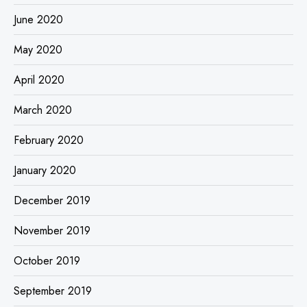
June 2020
May 2020
April 2020
March 2020
February 2020
January 2020
December 2019
November 2019
October 2019
September 2019