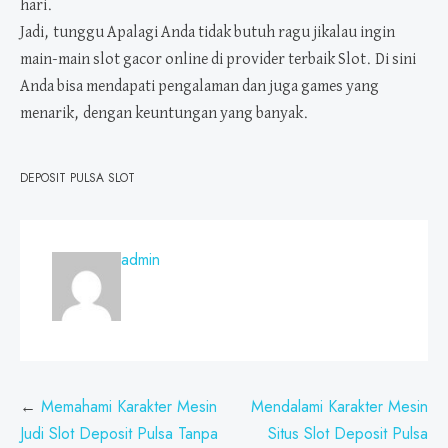
hari.
Jadi, tunggu Apalagi Anda tidak butuh ragu jikalau ingin
main-main slot gacor online di provider terbaik Slot. Di sini
Anda bisa mendapati pengalaman dan juga games yang
menarik, dengan keuntungan yang banyak.
DEPOSIT PULSA SLOT
admin
Post
Memahami Karakter Mesin
Mendalami Karakter Mesin
navigation
Judi Slot Deposit Pulsa Tanpa
Situs Slot Deposit Pulsa