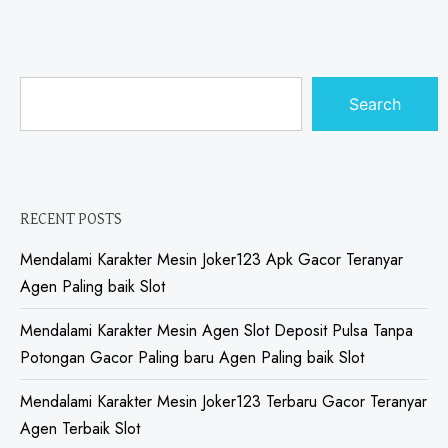
Search
RECENT POSTS
Mendalami Karakter Mesin Joker123 Apk Gacor Teranyar
Agen Paling baik Slot
Mendalami Karakter Mesin Agen Slot Deposit Pulsa Tanpa
Potongan Gacor Paling baru Agen Paling baik Slot
Mendalami Karakter Mesin Joker123 Terbaru Gacor Teranyar
Agen Terbaik Slot