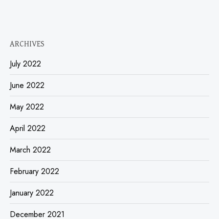
ARCHIVES
July 2022
June 2022
May 2022
April 2022
March 2022
February 2022
January 2022
December 2021