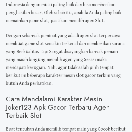
TE
Indonesia dengan mutu paling baik dan bisa memberikan
AG
penghasilan besar. Oleh sebab itu, apabila Anda paling baik
TER
memainkan game slot, pastikan memilih agen Slot.
SLO
Dengan sebanyak peminat yang ada di agen slot terpercaya
membuat game slot semakin terkenal dan memberikan sarana
yang Berkualitas Tapi Sangat disayangkan banyak pemain
yang masih bingung memilih agen yang Serasi maka
mendapati kerugian. Nah, agar tidak salah pilih tempat
berikut ini beberapa karakter mesin slot gacor terkini yang
butuh Anda perhatikan.
Cara Mendalami Karakter Mesin
Joker123 Apk Gacor Terbaru Agen
Terbaik Slot
Buat tentukan Anda memilih tempat main yang Cocok berikut