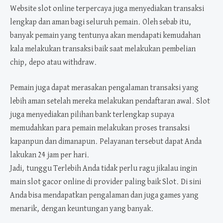
Website slot online terpercaya juga menyediakan transaksi
lengkap dan aman bagi seluruh pemain. Oleh sebab itu,
banyak pemain yang tentunya akan mendapati kemudahan
kala melakukan transaksi baik saat melakukan pembelian
chip, depo atau withdraw.
Pemain juga dapat merasakan pengalaman transaksi yang
lebih aman setelah mereka melakukan pendaftaran awal. Slot
juga menyediakan pilihan bank terlengkap supaya
memudahkan para pemain melakukan proses transaksi
kapanpun dan dimanapun. Pelayanan tersebut dapat Anda
lakukan 24 jam per hari.
Jadi, tunggu Terlebih Anda tidak perlu ragu jikalau ingin
main slot gacor online di provider paling baik Slot. Di sini
Anda bisa mendapatkan pengalaman dan juga games yang
menarik, dengan keuntungan yang banyak.