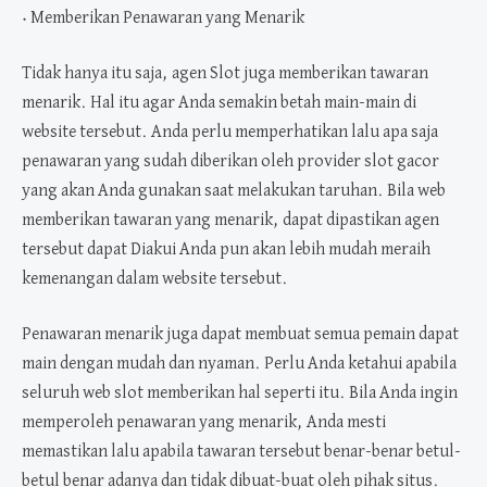
• Memberikan Penawaran yang Menarik
Tidak hanya itu saja, agen Slot juga memberikan tawaran
menarik. Hal itu agar Anda semakin betah main-main di
website tersebut. Anda perlu memperhatikan lalu apa saja
penawaran yang sudah diberikan oleh provider slot gacor
yang akan Anda gunakan saat melakukan taruhan. Bila web
memberikan tawaran yang menarik, dapat dipastikan agen
tersebut dapat Diakui Anda pun akan lebih mudah meraih
kemenangan dalam website tersebut.
Penawaran menarik juga dapat membuat semua pemain dapat
main dengan mudah dan nyaman. Perlu Anda ketahui apabila
seluruh web slot memberikan hal seperti itu. Bila Anda ingin
memperoleh penawaran yang menarik, Anda mesti
memastikan lalu apabila tawaran tersebut benar-benar betul-
betul benar adanya dan tidak dibuat-buat oleh pihak situs.