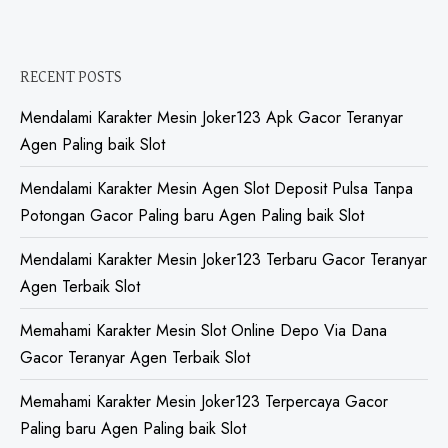
RECENT POSTS
Mendalami Karakter Mesin Joker123 Apk Gacor Teranyar
Agen Paling baik Slot
Mendalami Karakter Mesin Agen Slot Deposit Pulsa Tanpa
Potongan Gacor Paling baru Agen Paling baik Slot
Mendalami Karakter Mesin Joker123 Terbaru Gacor Teranyar
Agen Terbaik Slot
Memahami Karakter Mesin Slot Online Depo Via Dana
Gacor Teranyar Agen Terbaik Slot
Memahami Karakter Mesin Joker123 Terpercaya Gacor
Paling baru Agen Paling baik Slot