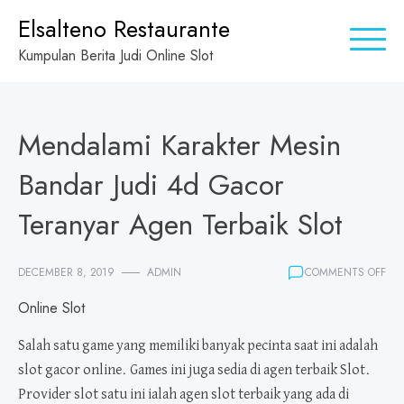
Skip
Elsalteno Restaurante
to
Kumpulan Berita Judi Online Slot
content
Mendalami Karakter Mesin
Bandar Judi 4d Gacor
Teranyar Agen Terbaik Slot
ON
DECEMBER 8, 2019
ADMIN
COMMENTS OFF
ME
Online Slot
KA
ME
BA
Salah satu game yang memiliki banyak pecinta saat ini adalah
JUD
slot gacor online. Games ini juga sedia di agen terbaik Slot.
4D
Provider slot satu ini ialah agen slot terbaik yang ada di
GA