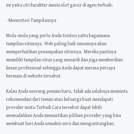
ini yaitu ciri karakter mesin slot gacor di agen terbaik:
• Menonton Tampilannya
Mula-mula yang perlu Anda tonton yaitu bagaimana
tampilan situsnya. Web paling baik umumnya akan
memperhatikan penampakan situsnya. Mereka pastinya
memiliki tampilan situs yang menarik dan juga memberikan
kesan profesional sehingga Anda dapat merasa percaya
bermain di website tersebut.
Kalau Anda seorang pemain baru, tidak ada salahnya meminta
rekomendasi dari teman atau keluarga buat mendapati
provider mutu Terbaik Cara tersebut dapat lebih
memudahkan Anda memastikan pilihan provider yang bisa
membuat hari Anda semakin seru dan menguntungkan.