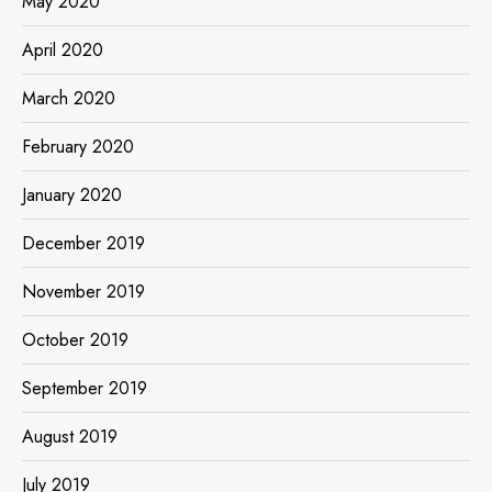
May 2020
April 2020
March 2020
February 2020
January 2020
December 2019
November 2019
October 2019
September 2019
August 2019
July 2019