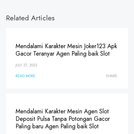
Related Articles
Mendalami Karakter Mesin Joker123 Apk
Gacor Teranyar Agen Paling baik Slot
JULY 27, 2022
READ MORE
SHARE:
Mendalami Karakter Mesin Agen Slot
Deposit Pulsa Tanpa Potongan Gacor
Paling baru Agen Paling baik Slot