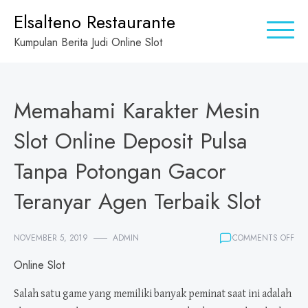
Skip
Elsalteno Restaurante
to
Kumpulan Berita Judi Online Slot
content
Memahami Karakter Mesin
Slot Online Deposit Pulsa
Tanpa Potongan Gacor
Teranyar Agen Terbaik Slot
ON
NOVEMBER 5, 2019
ADMIN
COMMENTS OFF
ME
Online Slot
KA
ME
SLO
Salah satu game yang memiliki banyak peminat saat ini adalah
ONL