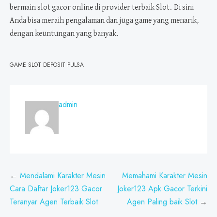
bermain slot gacor online di provider terbaik Slot. Di sini
Anda bisa meraih pengalaman dan juga game yang menarik,
dengan keuntungan yang banyak.
GAME SLOT DEPOSIT PULSA
admin
Post
Mendalami Karakter Mesin
Memahami Karakter Mesin
navigation
Cara Daftar Joker123 Gacor
Joker123 Apk Gacor Terkini
Teranyar Agen Terbaik Slot
Agen Paling baik Slot