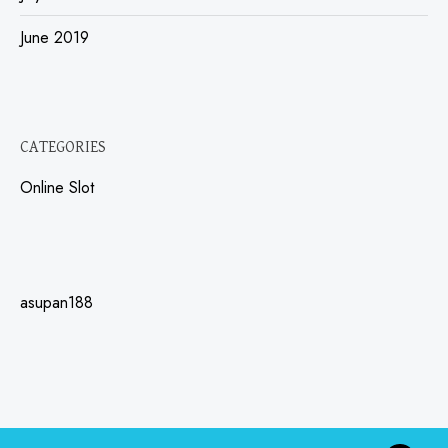
June 2019
CATEGORIES
Online Slot
asupan188