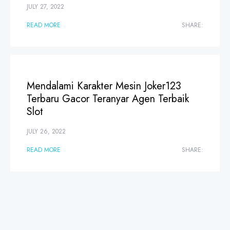
JULY 27, 2022
READ MORE
SHARE:
Mendalami Karakter Mesin Joker123
Terbaru Gacor Teranyar Agen Terbaik
Slot
JULY 26, 2022
READ MORE
SHARE: