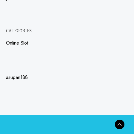
CATEGORIES
Online Slot
asupan188