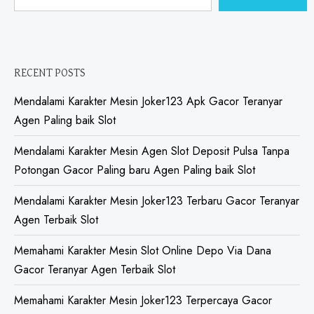
RECENT POSTS
Mendalami Karakter Mesin Joker123 Apk Gacor Teranyar
Agen Paling baik Slot
Mendalami Karakter Mesin Agen Slot Deposit Pulsa Tanpa
Potongan Gacor Paling baru Agen Paling baik Slot
Mendalami Karakter Mesin Joker123 Terbaru Gacor Teranyar
Agen Terbaik Slot
Memahami Karakter Mesin Slot Online Depo Via Dana
Gacor Teranyar Agen Terbaik Slot
Memahami Karakter Mesin Joker123 Terpercaya Gacor