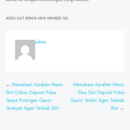
AGEN SLOT BONUS NEW MEMBER 100
admin
Post
Memahami Karakter Mesin
Memahami Karakter Mesin
navigation
Slot Online Deposit Pulsa
Situs Slot Deposit Pulsa
Tanpa Potongan Gacor
Gacor Terkini Agen Terbaik
Teranyar Agen Terbaik Slot
Slot