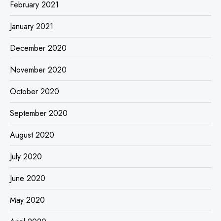
February 2021
January 2021
December 2020
November 2020
October 2020
September 2020
August 2020
July 2020
June 2020
May 2020