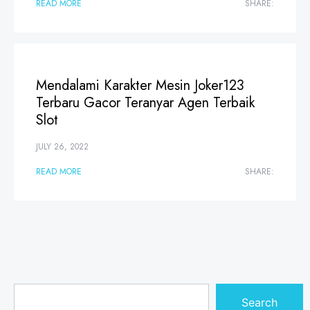
READ MORE
SHARE:
Mendalami Karakter Mesin Joker123
Terbaru Gacor Teranyar Agen Terbaik
Slot
JULY 26, 2022
READ MORE
SHARE:
Search