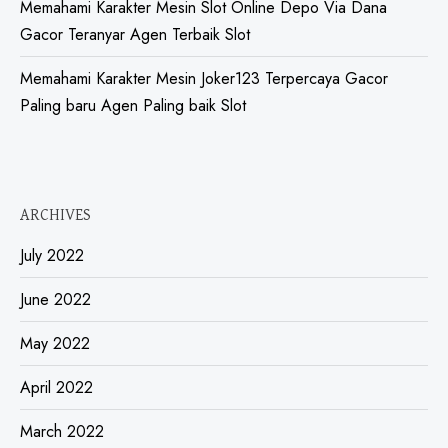
Memahami Karakter Mesin Slot Online Depo Via Dana
Gacor Teranyar Agen Terbaik Slot
Memahami Karakter Mesin Joker123 Terpercaya Gacor
Paling baru Agen Paling baik Slot
ARCHIVES
July 2022
June 2022
May 2022
April 2022
March 2022