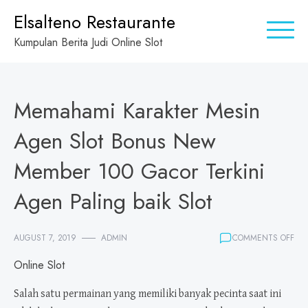
Skip
Elsalteno Restaurante
to
Kumpulan Berita Judi Online Slot
content
Memahami Karakter Mesin
Agen Slot Bonus New
Member 100 Gacor Terkini
Agen Paling baik Slot
ON
AUGUST 7, 2019
ADMIN
COMMENTS OFF
ME
Online Slot
KA
ME
AG
Salah satu permainan yang memiliki banyak pecinta saat ini
SLO