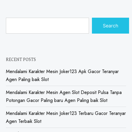
Search
RECENT POSTS
Mendalami Karakter Mesin Joker123 Apk Gacor Teranyar
Agen Paling baik Slot
Mendalami Karakter Mesin Agen Slot Deposit Pulsa Tanpa
Potongan Gacor Paling baru Agen Paling baik Slot
Mendalami Karakter Mesin Joker123 Terbaru Gacor Teranyar
Agen Terbaik Slot