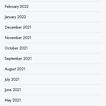
February 2022
January 2022
December 2021
November 2021
October 2021
September 2021
August 2021
July 2021
June 2021
May 2021