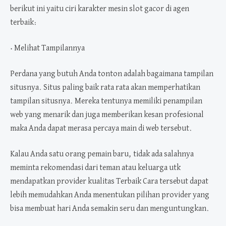
berikut ini yaitu ciri karakter mesin slot gacor di agen
terbaik:
• Melihat Tampilannya
Perdana yang butuh Anda tonton adalah bagaimana tampilan
situsnya. Situs paling baik rata rata akan memperhatikan
tampilan situsnya. Mereka tentunya memiliki penampilan
web yang menarik dan juga memberikan kesan profesional
maka Anda dapat merasa percaya main di web tersebut.
Kalau Anda satu orang pemain baru, tidak ada salahnya
meminta rekomendasi dari teman atau keluarga utk
mendapatkan provider kualitas Terbaik Cara tersebut dapat
lebih memudahkan Anda menentukan pilihan provider yang
bisa membuat hari Anda semakin seru dan menguntungkan.