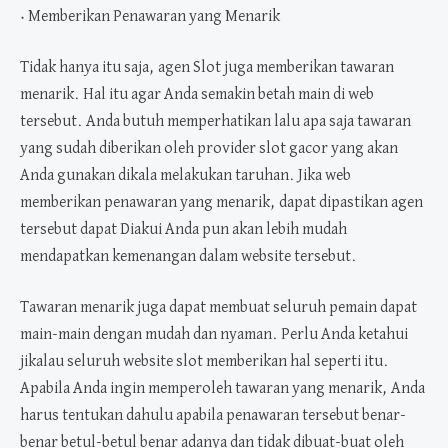
• Memberikan Penawaran yang Menarik
Tidak hanya itu saja, agen Slot juga memberikan tawaran
menarik. Hal itu agar Anda semakin betah main di web
tersebut. Anda butuh memperhatikan lalu apa saja tawaran
yang sudah diberikan oleh provider slot gacor yang akan
Anda gunakan dikala melakukan taruhan. Jika web
memberikan penawaran yang menarik, dapat dipastikan agen
tersebut dapat Diakui Anda pun akan lebih mudah
mendapatkan kemenangan dalam website tersebut.
Tawaran menarik juga dapat membuat seluruh pemain dapat
main-main dengan mudah dan nyaman. Perlu Anda ketahui
jikalau seluruh website slot memberikan hal seperti itu.
Apabila Anda ingin memperoleh tawaran yang menarik, Anda
harus tentukan dahulu apabila penawaran tersebut benar-
benar betul-betul benar adanya dan tidak dibuat-buat oleh