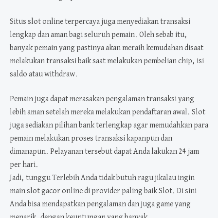
Situs slot online terpercaya juga menyediakan transaksi
lengkap dan aman bagi seluruh pemain. Oleh sebab itu,
banyak pemain yang pastinya akan meraih kemudahan disaat
melakukan transaksi baik saat melakukan pembelian chip, isi
saldo atau withdraw.
Pemain juga dapat merasakan pengalaman transaksi yang
lebih aman setelah mereka melakukan pendaftaran awal. Slot
juga sediakan pilihan bank terlengkap agar memudahkan para
pemain melakukan proses transaksi kapanpun dan
dimanapun. Pelayanan tersebut dapat Anda lakukan 24 jam
per hari.
Jadi, tunggu Terlebih Anda tidak butuh ragu jikalau ingin
main slot gacor online di provider paling baik Slot. Di sini
Anda bisa mendapatkan pengalaman dan juga game yang
menarik, dengan keuntungan yang banyak.