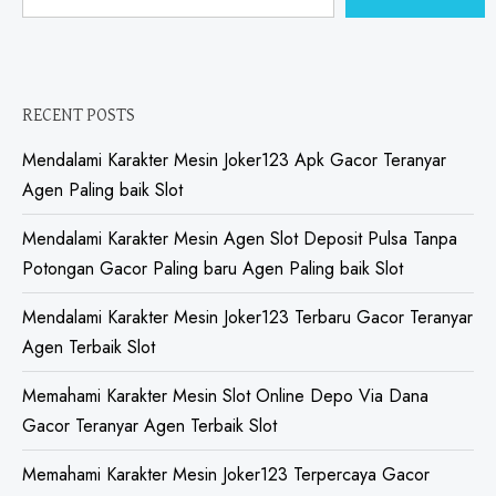
RECENT POSTS
Mendalami Karakter Mesin Joker123 Apk Gacor Teranyar
Agen Paling baik Slot
Mendalami Karakter Mesin Agen Slot Deposit Pulsa Tanpa
Potongan Gacor Paling baru Agen Paling baik Slot
Mendalami Karakter Mesin Joker123 Terbaru Gacor Teranyar
Agen Terbaik Slot
Memahami Karakter Mesin Slot Online Depo Via Dana
Gacor Teranyar Agen Terbaik Slot
Memahami Karakter Mesin Joker123 Terpercaya Gacor