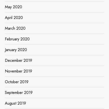
May 2020
April 2020
March 2020
February 2020
January 2020
December 2019
November 2019
October 2019
September 2019
August 2019