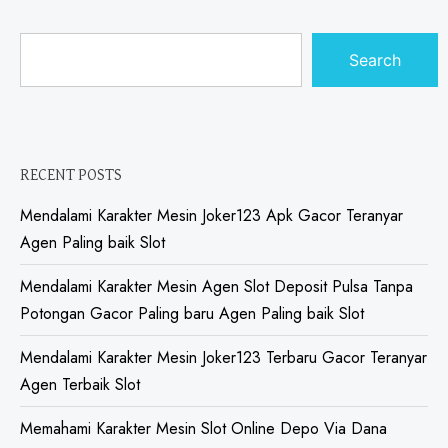
Search
RECENT POSTS
Mendalami Karakter Mesin Joker123 Apk Gacor Teranyar
Agen Paling baik Slot
Mendalami Karakter Mesin Agen Slot Deposit Pulsa Tanpa
Potongan Gacor Paling baru Agen Paling baik Slot
Mendalami Karakter Mesin Joker123 Terbaru Gacor Teranyar
Agen Terbaik Slot
Memahami Karakter Mesin Slot Online Depo Via Dana