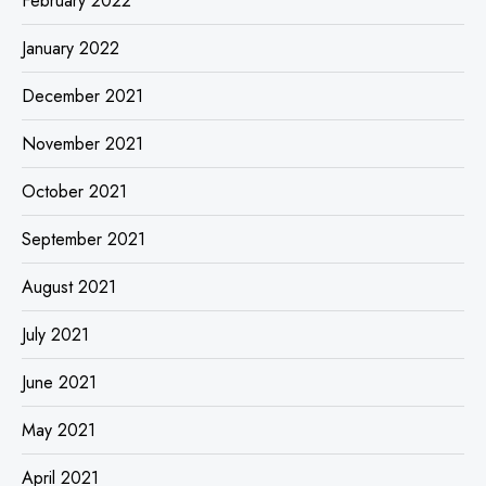
February 2022
January 2022
December 2021
November 2021
October 2021
September 2021
August 2021
July 2021
June 2021
May 2021
April 2021