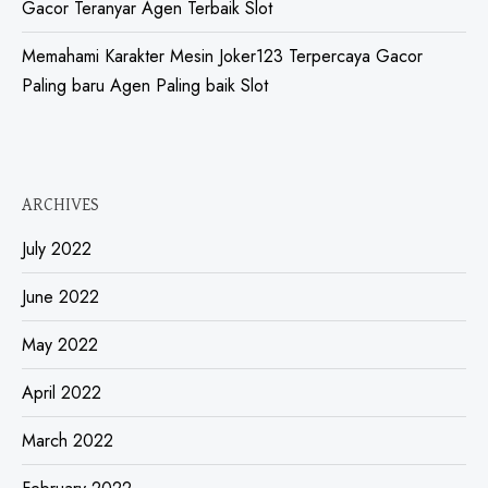
Gacor Teranyar Agen Terbaik Slot
Memahami Karakter Mesin Joker123 Terpercaya Gacor
Paling baru Agen Paling baik Slot
ARCHIVES
July 2022
June 2022
May 2022
April 2022
March 2022