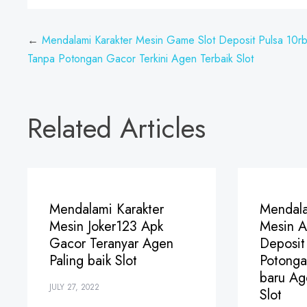
Post
Mendalami Karakter Mesin Game Slot Deposit Pulsa 10r
Tanpa Potongan Gacor Terkini Agen Terbaik Slot
navigation
Related Articles
Mendalami Karakter
Mendala
Mesin Joker123 Apk
Mesin A
Gacor Teranyar Agen
Deposit
Paling baik Slot
Potonga
baru Ag
JULY 27, 2022
Slot