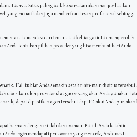
lan situsnya. Situs paling baik kebanyakan akan memperhatikan
web yang menarik dan juga memberikan kesan profesional sehingga
a meminta rekomendasi dari teman atau keluarga untuk memperoleh
hkan Anda tentukan pilihan provider yang bisa membuat hari Anda
narik. Hal itu biar Anda semakin betah main-main di situs tersebut
h diberikan oleh provider slot gacor yang akan Anda gunakan ket
arik, dapat dipastikan agen tersebut dapat Diakui Anda pun akan 
dapat bermain dengan mudah dan nyaman. Butuh Anda ketahui
alau Anda ingin mendapati penawaran yang menarik, Anda mesti