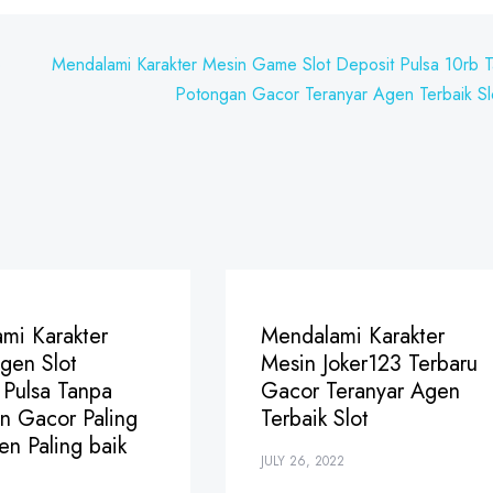
b
Mendalami Karakter Mesin Game Slot Deposit Pulsa 10rb 
Potongan Gacor Teranyar Agen Terbaik Sl
mi Karakter
Mendalami Karakter
gen Slot
Mesin Joker123 Terbaru
 Pulsa Tanpa
Gacor Teranyar Agen
n Gacor Paling
Terbaik Slot
en Paling baik
JULY 26, 2022