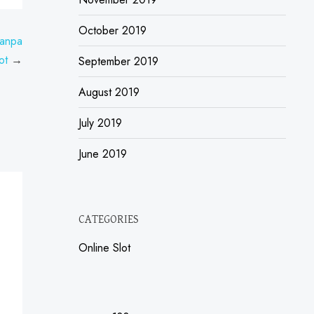
October 2019
Tanpa
ot
September 2019
August 2019
July 2019
June 2019
CATEGORIES
Online Slot