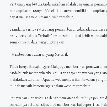
Pertama yang butuh Anda saksikan adalah bagaimana penampi
penampilan situsnya. Mereka tentunya memiliki penampilan 
dapat merasa yakin main di web tersebut.
Seandainya Anda satu orang pemain baru, tidak ada salahny
provider kualitas Terbaik Cara tersebut dapat lebih memuda
semakin seru dan menguntungkan.
• Memberikan Tawaran yang Menarik
Tidak hanya itu saja, agen Slot juga memberikan penawaran me
Anda butuh memperhatikan dulu apa saja penawaran yang suda
melakukan taruhan. Apabila web memberikan tawaran yang men
mudah meraih kemenangan dalam website tersebut.
Penawaran menarik juga dapat membuat seluruhnya pemain 
seandainya seluruh situs slot memberikan hal seperti itu. K