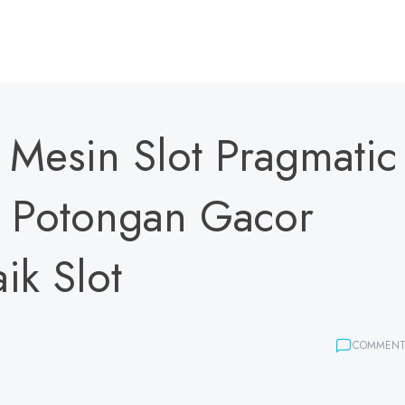
 Mesin Slot Pragmatic
a Potongan Gacor
ik Slot
COMMENT