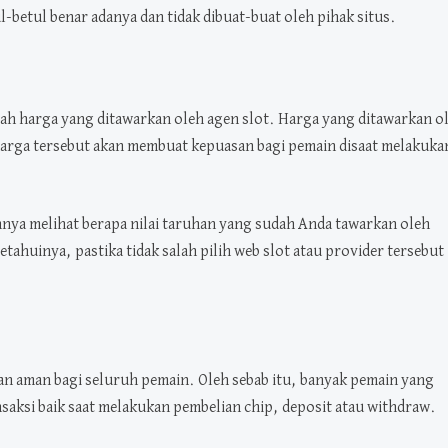
-betul benar adanya dan tidak dibuat-buat oleh pihak situs.
tlah harga yang ditawarkan oleh agen slot. Harga yang ditawarkan o
 harga tersebut akan membuat kepuasan bagi pemain disaat melakuka
lahnya melihat berapa nilai taruhan yang sudah Anda tawarkan oleh
ahuinya, pastika tidak salah pilih web slot atau provider tersebut
dan aman bagi seluruh pemain. Oleh sebab itu, banyak pemain yang
ksi baik saat melakukan pembelian chip, deposit atau withdraw.