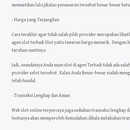
memastikan lalu jikalau penawaran tersebut benar-benar betul
• Harga yang Terjangkau
Cara terakhir agar tidak salah pilih provider merupakan liha
agen slot terbaik Slot yaitu tawaran harga menarik. Dengan
taruhan nantinya.
Jadi, seandainya Anda main slot di agen Terbaik tidak ada sa
provider selot tersebut. Kalau Anda Benar-benar sudah menget
telah handal.
• Transaksi Lengkap dan Aman
Web slot online terpercaya juga sediakan transaksi lengkap 
tentunya akan memperoleh kemudahan dikala melakukan transa