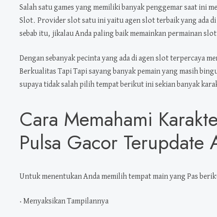
Salah satu games yang memiliki banyak penggemar saat ini mer
Slot. Provider slot satu ini yaitu agen slot terbaik yang ada 
sebab itu, jikalau Anda paling baik memainkan permainan slot,
Dengan sebanyak pecinta yang ada di agen slot terpercaya m
Berkualitas Tapi Tapi sayang banyak pemain yang masih bing
supaya tidak salah pilih tempat berikut ini sekian banyak kar
Cara Memahami Karakter
Pulsa Gacor Terupdate A
Untuk menentukan Anda memilih tempat main yang Pas berikut i
• Menyaksikan Tampilannya