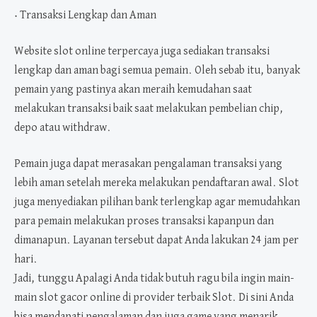
• Transaksi Lengkap dan Aman
Website slot online terpercaya juga sediakan transaksi
lengkap dan aman bagi semua pemain. Oleh sebab itu, banyak
pemain yang pastinya akan meraih kemudahan saat
melakukan transaksi baik saat melakukan pembelian chip,
depo atau withdraw.
Pemain juga dapat merasakan pengalaman transaksi yang
lebih aman setelah mereka melakukan pendaftaran awal. Slot
juga menyediakan pilihan bank terlengkap agar memudahkan
para pemain melakukan proses transaksi kapanpun dan
dimanapun. Layanan tersebut dapat Anda lakukan 24 jam per
hari.
Jadi, tunggu Apalagi Anda tidak butuh ragu bila ingin main-
main slot gacor online di provider terbaik Slot. Di sini Anda