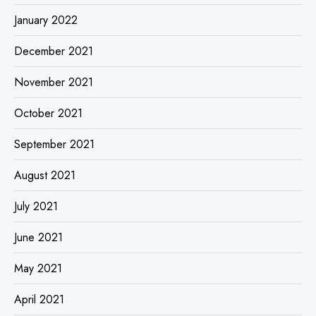
January 2022
December 2021
November 2021
October 2021
September 2021
August 2021
July 2021
June 2021
May 2021
April 2021