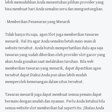
lebih memudahkan Anda menentukan pilihan provider yang
bisa membuat hari Anda semakin seru dan menguntungkan.
• Memberikan Penawaran yang Menarik
Tidak hanya itu saja, agen Slot juga memberikan tawaran
menarik. Hal itu agar Anda semakin betah main-main di
website tersebut. Anda butuh memperhatikan dulu apa saja
tawaran yang sudah diberikan oleh provider slot gacor yang
akan Anda gunakan saat melakukan taruhan. Bila web
memberikan tawaran yang menarik, dapat dipastikan agen
tersebut dapat Diakui Anda pun akan lebih mudah
memperoleh kemenangan dalam situs tersebut.
Tawaran menarik juga dapat membuat semua pemain dapat
bermain dengan mudah dan nyaman. Perlu Anda ketahui bila
semua website slot memberikan hal seperti itu. Jikalau Anda