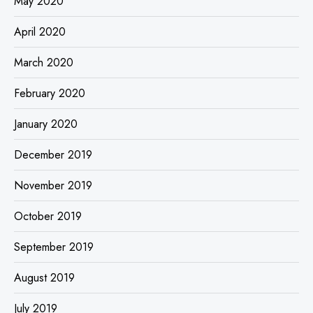
May 2020
April 2020
March 2020
February 2020
January 2020
December 2019
November 2019
October 2019
September 2019
August 2019
July 2019