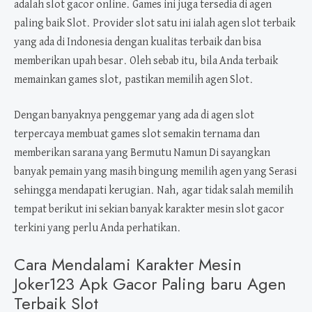
adalah slot gacor online. Games ini juga tersedia di agen
BO
paling baik Slot. Provider slot satu ini ialah agen slot terbaik
NE
ME
yang ada di Indonesia dengan kualitas terbaik dan bisa
100
memberikan upah besar. Oleh sebab itu, bila Anda terbaik
GA
memainkan games slot, pastikan memilih agen Slot.
TE
AG
TER
Dengan banyaknya penggemar yang ada di agen slot
SLO
terpercaya membuat games slot semakin ternama dan
memberikan sarana yang Bermutu Namun Di sayangkan
banyak pemain yang masih bingung memilih agen yang Serasi
sehingga mendapati kerugian. Nah, agar tidak salah memilih
tempat berikut ini sekian banyak karakter mesin slot gacor
terkini yang perlu Anda perhatikan.
Cara Mendalami Karakter Mesin
Joker123 Apk Gacor Paling baru Agen
Terbaik Slot