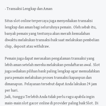
• Transaksi Lengkap dan Aman
Situs slot online terpercaya juga menyediakan transaksi
lengkap dan aman bagi seluruhnya pemain. Oleh sebab itu,
banyak pemain yang tentunya akan meraih kemudahan
diwaktu melakukan transaksi baik saat melakukan pembelian
chip, deposit atau withdraw.
Pemain juga dapat merasakan pengalaman transaksi yang
lebih aman setelah mereka melakukan pendaftaran awal. Slot
juga sediakan pilihan bank paling lengkap agar memudahkan
para pemain melakukan proses transaksi kapanpun dan
dimanapun. Pelayanan tersebut dapat Anda lakukan 24 jam
per hari.
Jadi, tunggu Terlebih Anda tidak perlu ragu apabila ingin
main-main slot gacor online di provider paling baik Slot. Di