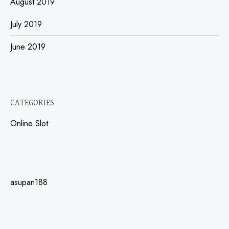
August 2019
July 2019
June 2019
CATEGORIES
Online Slot
asupan188