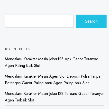
Search
RECENT POSTS
Mendalami Karakter Mesin Joker123 Apk Gacor Teranyar
Agen Paling baik Slot
Mendalami Karakter Mesin Agen Slot Deposit Pulsa Tanpa
Potongan Gacor Paling baru Agen Paling baik Slot
Mendalami Karakter Mesin Joker123 Terbaru Gacor Teranyar
Agen Terbaik Slot