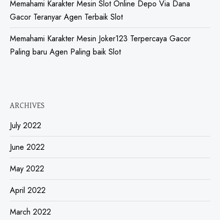
Memahami Karakter Mesin Slot Online Depo Via Dana
Gacor Teranyar Agen Terbaik Slot
Memahami Karakter Mesin Joker123 Terpercaya Gacor
Paling baru Agen Paling baik Slot
ARCHIVES
July 2022
June 2022
May 2022
April 2022
March 2022