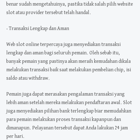
benar sudah mengetahuinya, pastika tidak salah pilih website
slot atau provider tersebut telah handal.
• Transaksi Lengkap dan Aman
Web slot online terpercaya juga menyediakan transaksi
lengkap dan aman bagi seluruh pemain. Oleh sebab itu,
banyak pemain yang pastinya akan meraih kemudahan dikala
melakukan transaksi baik saat melakukan pembelian chip, isi
saldo atau withdraw.
Pemain juga dapat merasakan pengalaman transaksi yang
lebih aman setelah mereka melakukan pendaftaran awal. Slot
juga menyediakan pilihan bank terlengkap biar memudahkan
para pemain melakukan proses transaksi kapanpun dan
dimanapun. Pelayanan tersebut dapat Anda lakukan 24 jam
per hari.