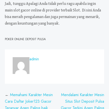
Jadi, tunggu Apalagi Anda tidak perlu ragu apabila ingin
main slot gacor online di provider terbaik Slot. Di sini Anda
bisa meraih pengalaman dan juga permainan yang menarik,
dengan keuntungan yang banyak.
POKER ONLINE DEPOSIT PULSA
admin
Post
Memahami Karakter Mesin
Mendalami Karakter Mesin
navigation
Cara Daftar Joker123 Gacor
Situs Slot Deposit Pulsa
Teranyar Agen Paling baik
Gacor Terkini Agen Paling