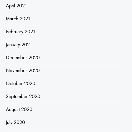
April 2021
March 2021
February 2021
January 2021
December 2020
November 2020
October 2020
September 2020
August 2020
July 2020