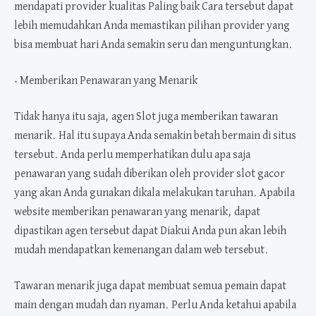
mendapati provider kualitas Paling baik Cara tersebut dapat
lebih memudahkan Anda memastikan pilihan provider yang
bisa membuat hari Anda semakin seru dan menguntungkan.
• Memberikan Penawaran yang Menarik
Tidak hanya itu saja, agen Slot juga memberikan tawaran
menarik. Hal itu supaya Anda semakin betah bermain di situs
tersebut. Anda perlu memperhatikan dulu apa saja
penawaran yang sudah diberikan oleh provider slot gacor
yang akan Anda gunakan dikala melakukan taruhan. Apabila
website memberikan penawaran yang menarik, dapat
dipastikan agen tersebut dapat Diakui Anda pun akan lebih
mudah mendapatkan kemenangan dalam web tersebut.
Tawaran menarik juga dapat membuat semua pemain dapat
main dengan mudah dan nyaman. Perlu Anda ketahui apabila