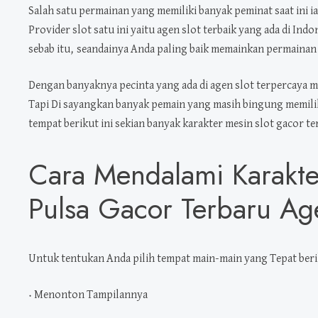
Salah satu permainan yang memiliki banyak peminat saat ini ial
Provider slot satu ini yaitu agen slot terbaik yang ada di In
sebab itu, seandainya Anda paling baik memainkan permainan s
Dengan banyaknya pecinta yang ada di agen slot terpercaya
Tapi Di sayangkan banyak pemain yang masih bingung memilih
tempat berikut ini sekian banyak karakter mesin slot gacor t
Cara Mendalami Karakte
Pulsa Gacor Terbaru Age
Untuk tentukan Anda pilih tempat main-main yang Tepat beriku
• Menonton Tampilannya