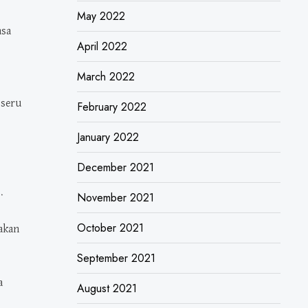
May 2022
asa
April 2022
March 2022
 seru
February 2022
January 2022
December 2021
.
November 2021
October 2021
akan
September 2021
a
August 2021