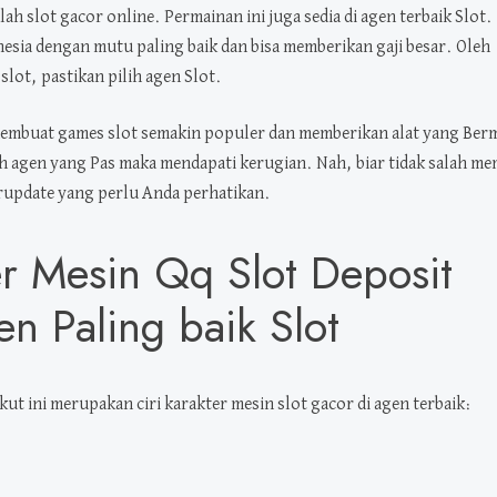
ah slot gacor online. Permainan ini juga sedia di agen terbaik Slot.
donesia dengan mutu paling baik dan bisa memberikan gaji besar. Oleh
lot, pastikan pilih agen Slot.
 membuat games slot semakin populer dan memberikan alat yang Ber
 agen yang Pas maka mendapati kerugian. Nah, biar tidak salah me
erupdate yang perlu Anda perhatikan.
r Mesin Qq Slot Deposit
n Paling baik Slot
t ini merupakan ciri karakter mesin slot gacor di agen terbaik: