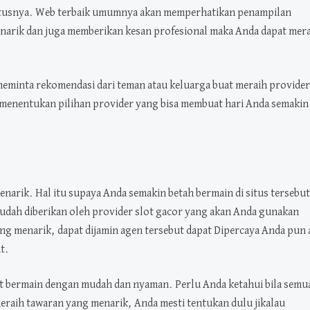
situsnya. Web terbaik umumnya akan memperhatikan penampilan
narik dan juga memberikan kesan profesional maka Anda dapat mer
meminta rekomendasi dari teman atau keluarga buat meraih provider
 menentukan pilihan provider yang bisa membuat hari Anda semakin
narik. Hal itu supaya Anda semakin betah bermain di situs tersebut
udah diberikan oleh provider slot gacor yang akan Anda gunakan
g menarik, dapat dijamin agen tersebut dapat Dipercaya Anda pun 
t.
t bermain dengan mudah dan nyaman. Perlu Anda ketahui bila semu
meraih tawaran yang menarik, Anda mesti tentukan dulu jikalau