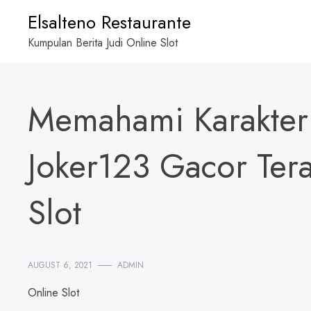
Skip
Elsalteno Restaurante
to
Kumpulan Berita Judi Online Slot
content
Memahami Karakter 
Joker123 Gacor Ter
Slot
AUGUST 6, 2021
ADMIN
Online Slot