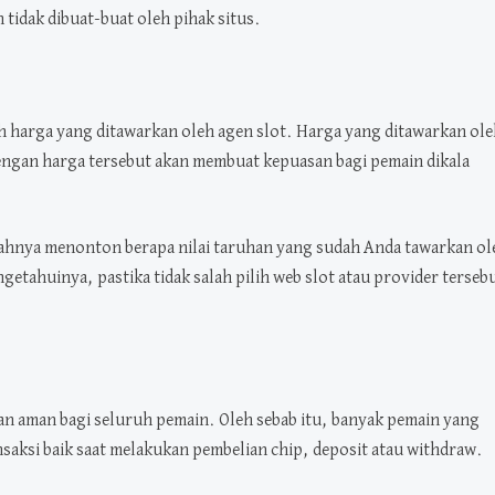
tidak dibuat-buat oleh pihak situs.
lah harga yang ditawarkan oleh agen slot. Harga yang ditawarkan ol
Dengan harga tersebut akan membuat kepuasan bagi pemain dikala
 salahnya menonton berapa nilai taruhan yang sudah Anda tawarkan ol
etahuinya, pastika tidak salah pilih web slot atau provider terseb
dan aman bagi seluruh pemain. Oleh sebab itu, banyak pemain yang
aksi baik saat melakukan pembelian chip, deposit atau withdraw.