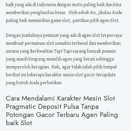
BA
baik yang ada di Indonesia dengan mutu paling baik dan bisa
AG
memberikan penghasilan besar. Oleh sebab itu, jikalau Anda
TER
paling baik memainkan game slot, pastikan pilih agen Slot.
SLO
Dengan jumlahnya peminat yang ada di agen slot terpercaya
membuat permainan slot semakin terkenal dan memberikan
sarana yang Berkwalitas Tapi Tapi sayang banyak pemain
yang masih bingung memilih agen yang Serasi sehingga
memperoleh kerugian. Nah, agar tidak salah pilih tempat
berikut ini beberapa karakter mesin slot gacor terupdate
yang butuh Anda perhatikan.
Cara Mendalami Karakter Mesin Slot
Pragmatic Deposit Pulsa Tanpa
Potongan Gacor Terbaru Agen Paling
baik Slot