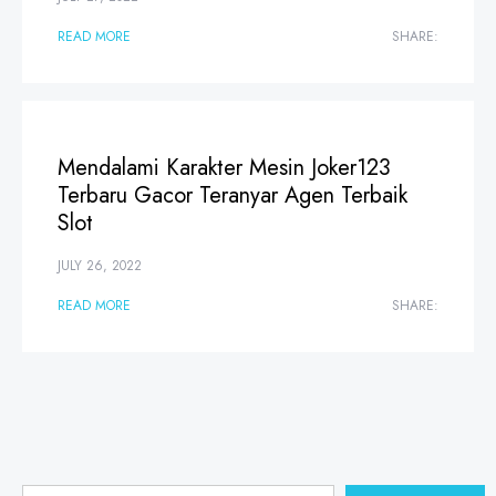
READ MORE
SHARE:
Mendalami Karakter Mesin Joker123
Terbaru Gacor Teranyar Agen Terbaik
Slot
JULY 26, 2022
READ MORE
SHARE: