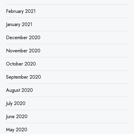
February 2021
January 2021
December 2020
November 2020
October 2020
September 2020
August 2020
July 2020
June 2020
May 2020