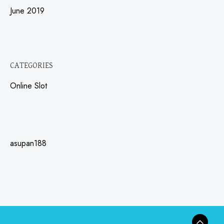
June 2019
CATEGORIES
Online Slot
asupan188