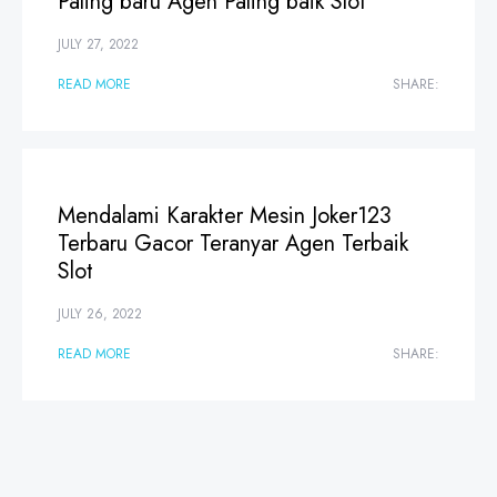
Paling baru Agen Paling baik Slot
JULY 27, 2022
READ MORE
SHARE:
Mendalami Karakter Mesin Joker123
Terbaru Gacor Teranyar Agen Terbaik
Slot
JULY 26, 2022
READ MORE
SHARE: