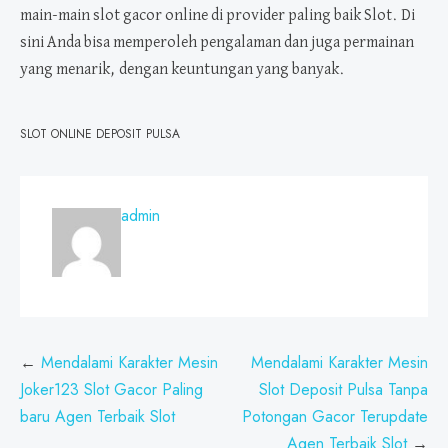
main-main slot gacor online di provider paling baik Slot. Di
sini Anda bisa memperoleh pengalaman dan juga permainan
yang menarik, dengan keuntungan yang banyak.
SLOT ONLINE DEPOSIT PULSA
admin
Post
Mendalami Karakter Mesin
Mendalami Karakter Mesin
navigation
Joker123 Slot Gacor Paling
Slot Deposit Pulsa Tanpa
baru Agen Terbaik Slot
Potongan Gacor Terupdate
Agen Terbaik Slot