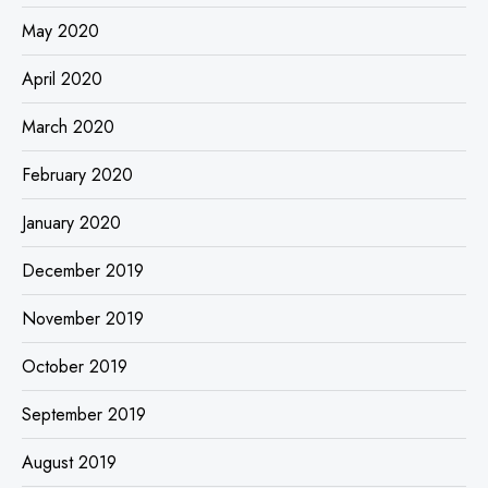
May 2020
April 2020
March 2020
February 2020
January 2020
December 2019
November 2019
October 2019
September 2019
August 2019