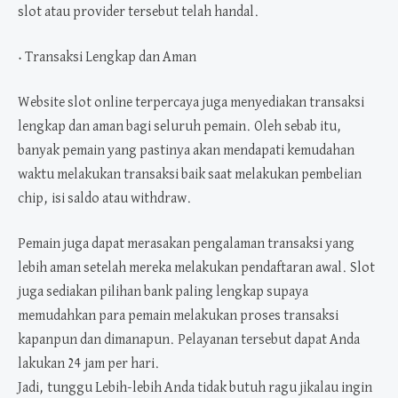
slot atau provider tersebut telah handal.
• Transaksi Lengkap dan Aman
Website slot online terpercaya juga menyediakan transaksi
lengkap dan aman bagi seluruh pemain. Oleh sebab itu,
banyak pemain yang pastinya akan mendapati kemudahan
waktu melakukan transaksi baik saat melakukan pembelian
chip, isi saldo atau withdraw.
Pemain juga dapat merasakan pengalaman transaksi yang
lebih aman setelah mereka melakukan pendaftaran awal. Slot
juga sediakan pilihan bank paling lengkap supaya
memudahkan para pemain melakukan proses transaksi
kapanpun dan dimanapun. Pelayanan tersebut dapat Anda
lakukan 24 jam per hari.
Jadi, tunggu Lebih-lebih Anda tidak butuh ragu jikalau ingin