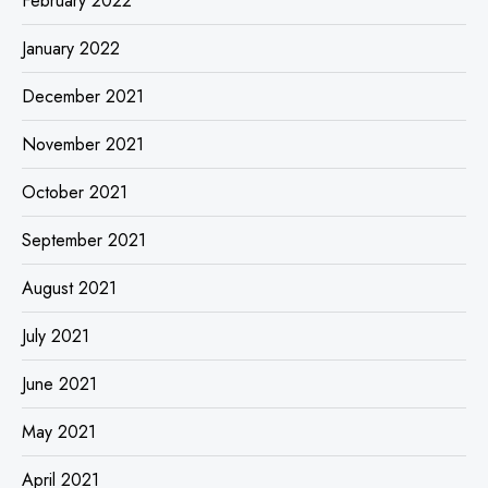
February 2022
January 2022
December 2021
November 2021
October 2021
September 2021
August 2021
July 2021
June 2021
May 2021
April 2021