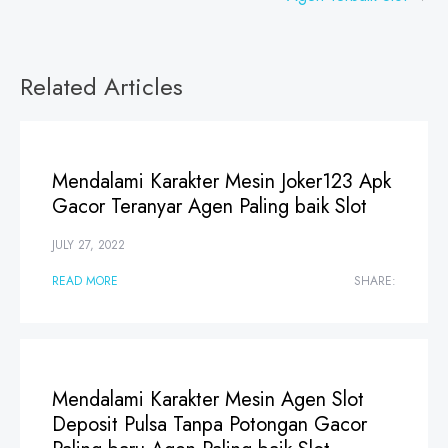
Related Articles
Mendalami Karakter Mesin Joker123 Apk
Gacor Teranyar Agen Paling baik Slot
JULY 27, 2022
READ MORE
SHARE:
Mendalami Karakter Mesin Agen Slot
Deposit Pulsa Tanpa Potongan Gacor