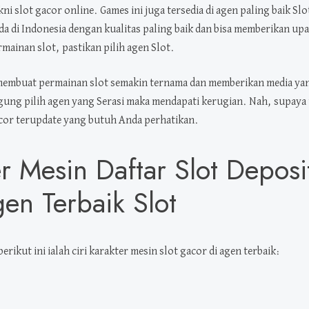
i slot gacor online. Games ini juga tersedia di agen paling baik Slo
ada di Indonesia dengan kualitas paling baik dan bisa memberikan up
mainan slot, pastikan pilih agen Slot.
 membuat permainan slot semakin ternama dan memberikan media ya
ng pilih agen yang Serasi maka mendapati kerugian. Nah, supaya 
gacor terupdate yang butuh Anda perhatikan.
 Mesin Daftar Slot Deposi
en Terbaik Slot
kut ini ialah ciri karakter mesin slot gacor di agen terbaik: