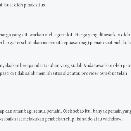
t-buat oleh pihak situs.
ah harga yang ditawarkan oleh agen slot. Harga yang ditawarkan oleh
an harga tersebut akan membuat kepuasan bagi pemain saat melakuk
 menyaksikan berapa nilai taruhan yang sudah Anda tawarkan oleh pro
stika tidak salah memilih situs slot atau provider tersebut telah
kap dan aman bagi semua pemain. Oleh sebab itu, banyak pemain yan
i baik saat melakukan pembelian chip, isi saldo atau withdraw.