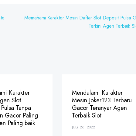
ate
Memahami Karakter Mesin Daftar Slot Deposit Pulsa 
Terkini Agen Terbaik Sl
mi Karakter
Mendalami Karakter
gen Slot
Mesin Joker123 Terbaru
 Pulsa Tanpa
Gacor Teranyar Agen
n Gacor Paling
Terbaik Slot
en Paling baik
JULY 26, 2022