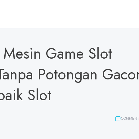
 Mesin Game Slot
 Tanpa Potongan Gaco
aik Slot
COMMENT