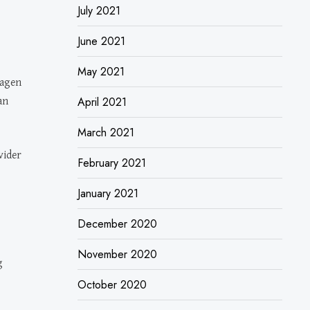
July 2021
June 2021
May 2021
 agen
April 2021
an
March 2021
vider
February 2021
January 2021
December 2020
November 2020
g
October 2020