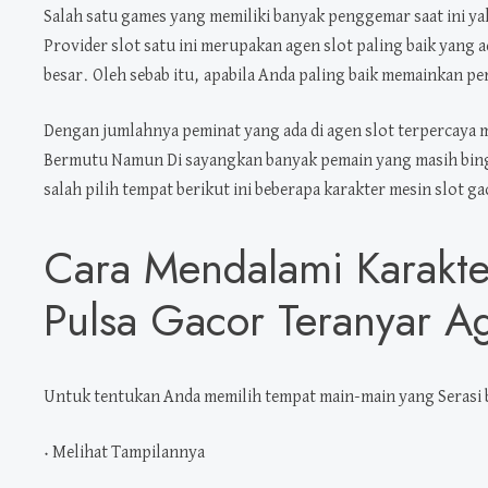
Salah satu games yang memiliki banyak penggemar saat ini yakn
Provider slot satu ini merupakan agen slot paling baik yang 
besar. Oleh sebab itu, apabila Anda paling baik memainkan per
Dengan jumlahnya peminat yang ada di agen slot terpercaya
Bermutu Namun Di sayangkan banyak pemain yang masih bingu
salah pilih tempat berikut ini beberapa karakter mesin slot 
Cara Mendalami Karakter
Pulsa Gacor Teranyar Ag
Untuk tentukan Anda memilih tempat main-main yang Serasi beri
• Melihat Tampilannya