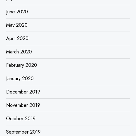
June 2020
May 2020
April 2020
March 2020
February 2020
January 2020
December 2019
November 2019
October 2019
September 2019