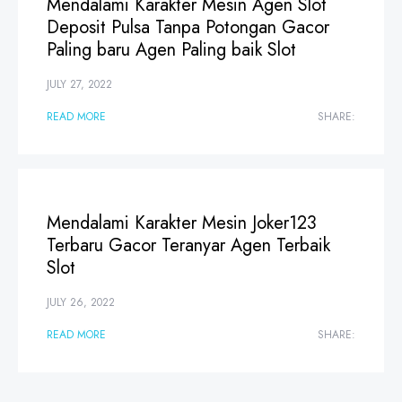
Mendalami Karakter Mesin Agen Slot
Deposit Pulsa Tanpa Potongan Gacor
Paling baru Agen Paling baik Slot
JULY 27, 2022
READ MORE
SHARE:
Mendalami Karakter Mesin Joker123
Terbaru Gacor Teranyar Agen Terbaik
Slot
JULY 26, 2022
READ MORE
SHARE: