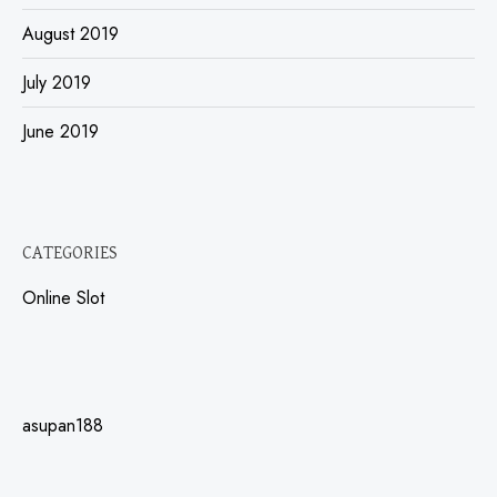
August 2019
July 2019
June 2019
CATEGORIES
Online Slot
asupan188