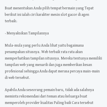
Buat menentukan Anda pilih tempat bermain yang Tepat
berikut ini ialah ciri karakter mesin slot gacor di agen
terbaik:
• Menyaksikan Tampilannya
Mula-mula yang perlu Anda lihat yaitu bagaimana
penampakan situsnya. Web terbaik rata rata akan
memperhatikan tampilan situsnya. Mereka tentunya memiliki
tampilan web yang menarik dan juga memberikan kesan
profesional sehingga Anda dapat merasa percaya main-main
di web tersebut.
Apabila Anda seseorang pemain baru, tidak ada salahnya
meminta rekomendasi dari teman atau keluarga buat
memperoleh provider kualitas Paling baik Cara tersebut