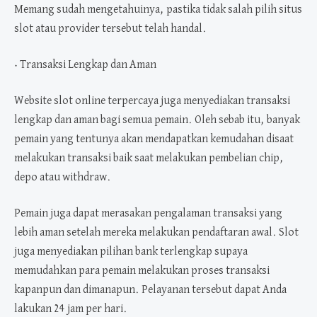
Memang sudah mengetahuinya, pastika tidak salah pilih situs
slot atau provider tersebut telah handal.
• Transaksi Lengkap dan Aman
Website slot online terpercaya juga menyediakan transaksi
lengkap dan aman bagi semua pemain. Oleh sebab itu, banyak
pemain yang tentunya akan mendapatkan kemudahan disaat
melakukan transaksi baik saat melakukan pembelian chip,
depo atau withdraw.
Pemain juga dapat merasakan pengalaman transaksi yang
lebih aman setelah mereka melakukan pendaftaran awal. Slot
juga menyediakan pilihan bank terlengkap supaya
memudahkan para pemain melakukan proses transaksi
kapanpun dan dimanapun. Pelayanan tersebut dapat Anda
lakukan 24 jam per hari.