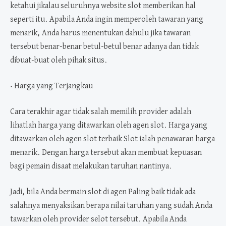
ketahui jikalau seluruhnya website slot memberikan hal
seperti itu. Apabila Anda ingin memperoleh tawaran yang
menarik, Anda harus menentukan dahulu jika tawaran
tersebut benar-benar betul-betul benar adanya dan tidak
dibuat-buat oleh pihak situs.
• Harga yang Terjangkau
Cara terakhir agar tidak salah memilih provider adalah
lihatlah harga yang ditawarkan oleh agen slot. Harga yang
ditawarkan oleh agen slot terbaik Slot ialah penawaran harga
menarik. Dengan harga tersebut akan membuat kepuasan
bagi pemain disaat melakukan taruhan nantinya.
Jadi, bila Anda bermain slot di agen Paling baik tidak ada
salahnya menyaksikan berapa nilai taruhan yang sudah Anda
tawarkan oleh provider selot tersebut. Apabila Anda