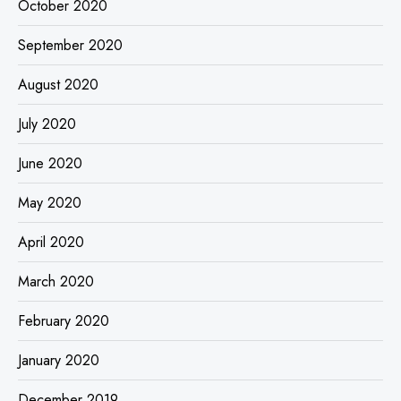
October 2020
September 2020
August 2020
July 2020
June 2020
May 2020
April 2020
March 2020
February 2020
January 2020
December 2019