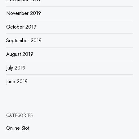
November 2019
October 2019
September 2019
August 2019
July 2019
June 2019
CATEGORIES
Online Slot