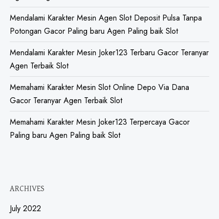
Mendalami Karakter Mesin Agen Slot Deposit Pulsa Tanpa
Potongan Gacor Paling baru Agen Paling baik Slot
Mendalami Karakter Mesin Joker123 Terbaru Gacor Teranyar
Agen Terbaik Slot
Memahami Karakter Mesin Slot Online Depo Via Dana
Gacor Teranyar Agen Terbaik Slot
Memahami Karakter Mesin Joker123 Terpercaya Gacor
Paling baru Agen Paling baik Slot
ARCHIVES
July 2022