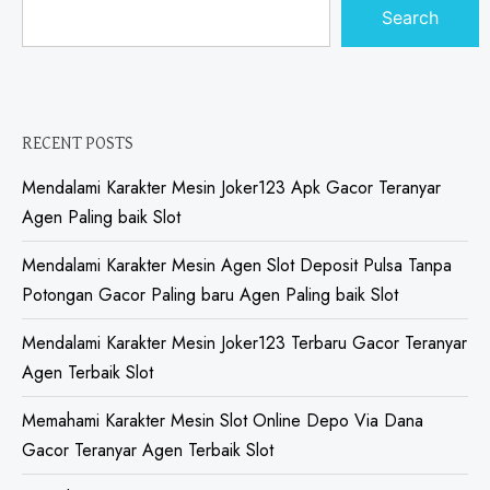
Search
RECENT POSTS
Mendalami Karakter Mesin Joker123 Apk Gacor Teranyar
Agen Paling baik Slot
Mendalami Karakter Mesin Agen Slot Deposit Pulsa Tanpa
Potongan Gacor Paling baru Agen Paling baik Slot
Mendalami Karakter Mesin Joker123 Terbaru Gacor Teranyar
Agen Terbaik Slot
Memahami Karakter Mesin Slot Online Depo Via Dana
Gacor Teranyar Agen Terbaik Slot