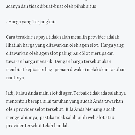
adanya dan tidak dibuat-buat oleh pihak situs.
• Harga yang Terjangkau
Cara terakhir supaya tidak salah memilih provider adalah
lihatlah harga yang ditawarkan oleh agen slot. Harga yang
ditawarkan oleh agen slot paling baik Slot merupakan
tawaran harga menarik. Dengan harga tersebut akan
membuat kepuasan bagi pemain diwaktu melakukan taruhan
nantinya.
Jadi, kalau Anda main slot di agen Terbaik tidak ada salahnya
menonton berapa nilai taruhan yang sudah Anda tawarkan
oleh provider selot tersebut. Bila Anda Memang sudah
mengetahuinya, pastika tidak salah pilih web slot atau
provider tersebut telah handal.