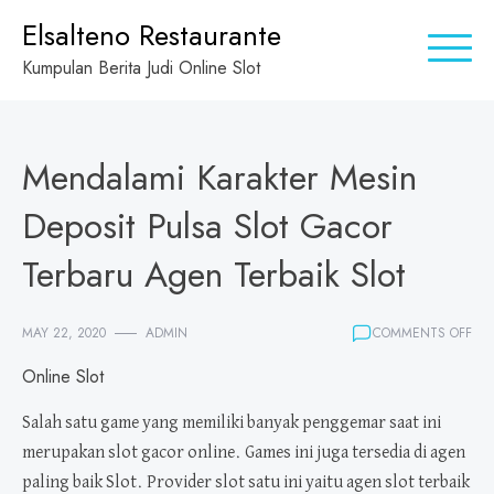
Skip
Elsalteno Restaurante
to
Kumpulan Berita Judi Online Slot
content
Mendalami Karakter Mesin
Deposit Pulsa Slot Gacor
Terbaru Agen Terbaik Slot
ON
MAY 22, 2020
ADMIN
COMMENTS OFF
ME
Online Slot
KA
ME
DEP
Salah satu game yang memiliki banyak penggemar saat ini
PUL
merupakan slot gacor online. Games ini juga tersedia di agen
SLO
paling baik Slot. Provider slot satu ini yaitu agen slot terbaik
GA