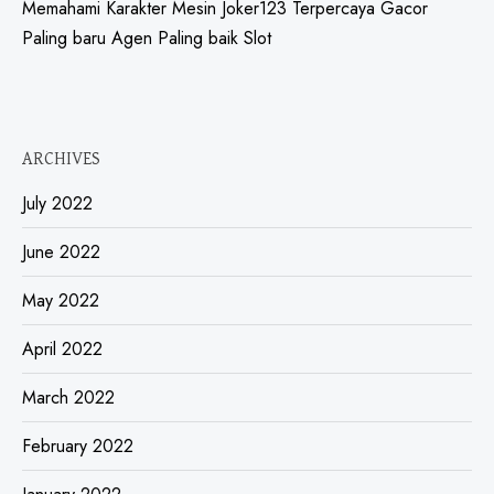
Memahami Karakter Mesin Joker123 Terpercaya Gacor
Paling baru Agen Paling baik Slot
ARCHIVES
July 2022
June 2022
May 2022
April 2022
March 2022
February 2022