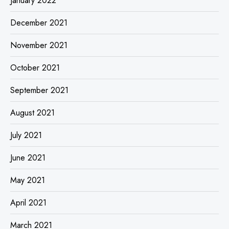
January 2022
December 2021
November 2021
October 2021
September 2021
August 2021
July 2021
June 2021
May 2021
April 2021
March 2021