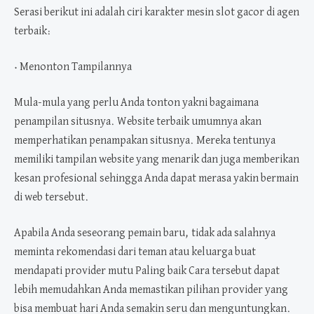
Serasi berikut ini adalah ciri karakter mesin slot gacor di agen
terbaik:
• Menonton Tampilannya
Mula-mula yang perlu Anda tonton yakni bagaimana
penampilan situsnya. Website terbaik umumnya akan
memperhatikan penampakan situsnya. Mereka tentunya
memiliki tampilan website yang menarik dan juga memberikan
kesan profesional sehingga Anda dapat merasa yakin bermain
di web tersebut.
Apabila Anda seseorang pemain baru, tidak ada salahnya
meminta rekomendasi dari teman atau keluarga buat
mendapati provider mutu Paling baik Cara tersebut dapat
lebih memudahkan Anda memastikan pilihan provider yang
bisa membuat hari Anda semakin seru dan menguntungkan.