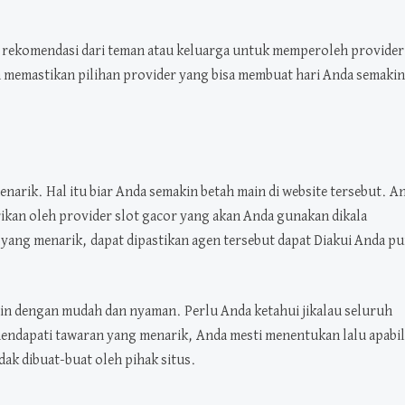
a rekomendasi dari teman atau keluarga untuk memperoleh provider
 memastikan pilihan provider yang bisa membuat hari Anda semakin
narik. Hal itu biar Anda semakin betah main di website tersebut. A
ikan oleh provider slot gacor yang akan Anda gunakan dikala
ang menarik, dapat dipastikan agen tersebut dapat Diakui Anda p
n dengan mudah dan nyaman. Perlu Anda ketahui jikalau seluruh
 mendapati tawaran yang menarik, Anda mesti menentukan lalu apabi
ak dibuat-buat oleh pihak situs.