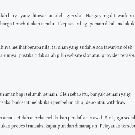
atlah harga yang ditawarkan oleh agen slot. Harga yang ditawarkan 
n harga tersebut akan membuat kepuasan bagi pemain dikala melaku
alahnya melihat berapa nilai taruhan yang sudah Anda tawarkan oleh
huinya, pastika tidak salah pilih website slot atau provider terseb
dan aman bagi seluruh pemain. Oleh sebab itu, banyak pemain yang
aksi baik saat melakukan pembelian chip, depo atau withdraw.
h aman setelah mereka melakukan pendaftaran awal. Slot juga sedia
kukan proses transaksi kapanpun dan dimanapun. Pelayanan terseb