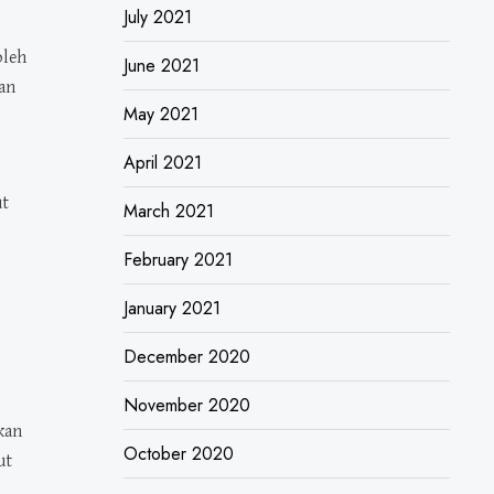
July 2021
oleh
June 2021
kan
May 2021
April 2021
ut
March 2021
February 2021
January 2021
December 2020
November 2020
kan
October 2020
ut