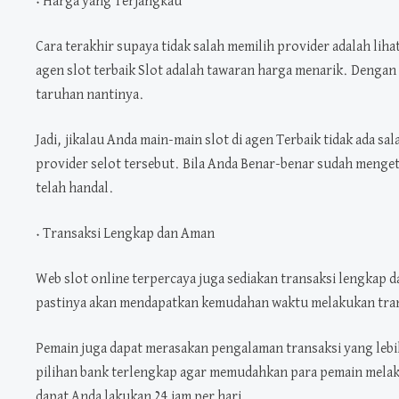
• Harga yang Terjangkau
Cara terakhir supaya tidak salah memilih provider adalah lih
agen slot terbaik Slot adalah tawaran harga menarik. Denga
taruhan nantinya.
Jadi, jikalau Anda main-main slot di agen Terbaik tidak ada s
provider selot tersebut. Bila Anda Benar-benar sudah mengeta
telah handal.
• Transaksi Lengkap dan Aman
Web slot online terpercaya juga sediakan transaksi lengkap 
pastinya akan mendapatkan kemudahan waktu melakukan trans
Pemain juga dapat merasakan pengalaman transaksi yang lebi
pilihan bank terlengkap agar memudahkan para pemain mela
dapat Anda lakukan 24 jam per hari.