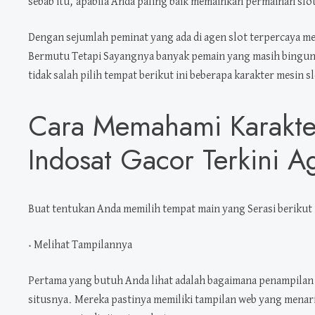
sebab itu, apabila Anda paling baik memainkan permainan slot
Dengan sejumlah peminat yang ada di agen slot terpercaya m
Bermutu Tetapi Sayangnya banyak pemain yang masih bingung
tidak salah pilih tempat berikut ini beberapa karakter mesin 
Cara Memahami Karakter
Indosat Gacor Terkini A
Buat tentukan Anda memilih tempat main yang Serasi berikut in
• Melihat Tampilannya
Pertama yang butuh Anda lihat adalah bagaimana penampilan 
situsnya. Mereka pastinya memiliki tampilan web yang menar