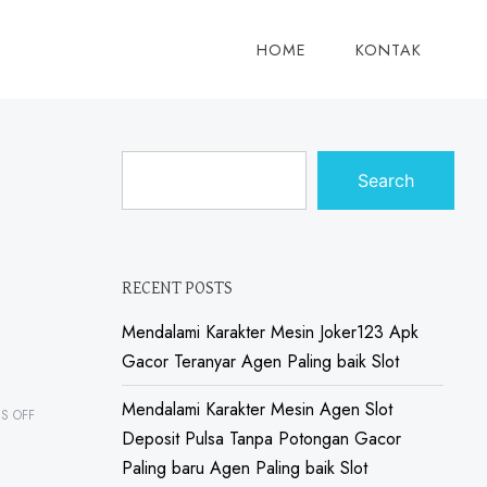
HOME
KONTAK
Search
RECENT POSTS
Mendalami Karakter Mesin Joker123 Apk
Gacor Teranyar Agen Paling baik Slot
Mendalami Karakter Mesin Agen Slot
ON
S OFF
Deposit Pulsa Tanpa Potongan Gacor
MEMAHAMI
KARAKTER
Paling baru Agen Paling baik Slot
MESIN