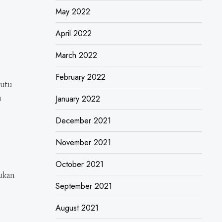
May 2022
April 2022
March 2022
February 2022
mutu
January 2022
n
December 2021
November 2021
October 2021
kukan
September 2021
August 2021