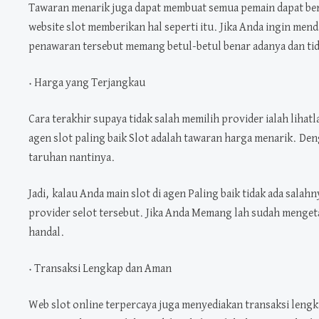
Tawaran menarik juga dapat membuat semua pemain dapat ber
website slot memberikan hal seperti itu. Jika Anda ingin men
penawaran tersebut memang betul-betul benar adanya dan tida
• Harga yang Terjangkau
Cara terakhir supaya tidak salah memilih provider ialah liha
agen slot paling baik Slot adalah tawaran harga menarik. D
taruhan nantinya.
Jadi, kalau Anda main slot di agen Paling baik tidak ada sal
provider selot tersebut. Jika Anda Memang lah sudah mengetah
handal.
• Transaksi Lengkap dan Aman
Web slot online terpercaya juga menyediakan transaksi leng