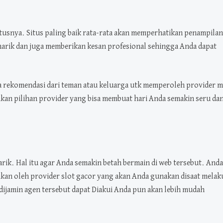
tusnya. Situs paling baik rata-rata akan memperhatikan penampilan
arik dan juga memberikan kesan profesional sehingga Anda dapat
ta rekomendasi dari teman atau keluarga utk memperoleh provider 
an pilihan provider yang bisa membuat hari Anda semakin seru da
rik. Hal itu agar Anda semakin betah bermain di web tersebut. Anda
ikan oleh provider slot gacor yang akan Anda gunakan disaat mela
dijamin agen tersebut dapat Diakui Anda pun akan lebih mudah