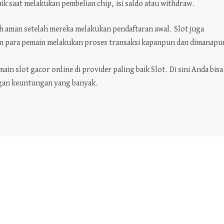
k saat melakukan pembelian chip, isi saldo atau withdraw.
h aman setelah mereka melakukan pendaftaran awal. Slot juga
n para pemain melakukan proses transaksi kapanpun dan dimanapu
ain slot gacor online di provider paling baik Slot. Di sini Anda bisa
gan keuntungan yang banyak.