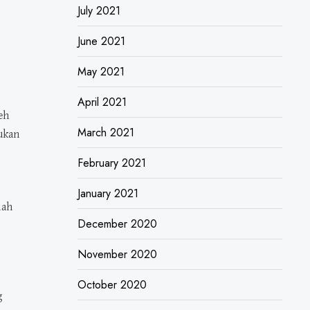
July 2021
June 2021
May 2021
April 2021
eh
March 2021
kukan
February 2021
January 2021
lah
December 2020
November 2020
October 2020
g