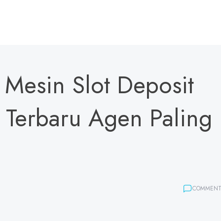
Mesin Slot Deposit
r Terbaru Agen Paling
COMMENT