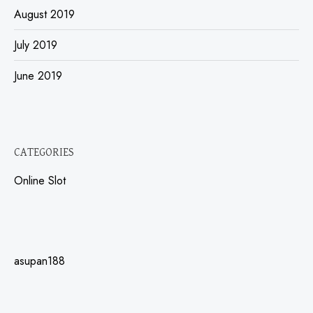
August 2019
July 2019
June 2019
CATEGORIES
Online Slot
asupan188