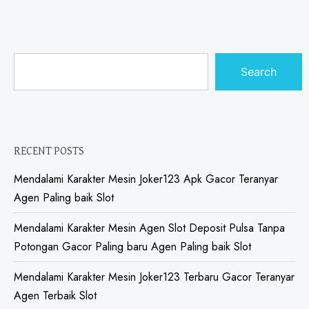
Search
RECENT POSTS
Mendalami Karakter Mesin Joker123 Apk Gacor Teranyar
Agen Paling baik Slot
Mendalami Karakter Mesin Agen Slot Deposit Pulsa Tanpa
Potongan Gacor Paling baru Agen Paling baik Slot
Mendalami Karakter Mesin Joker123 Terbaru Gacor Teranyar
Agen Terbaik Slot