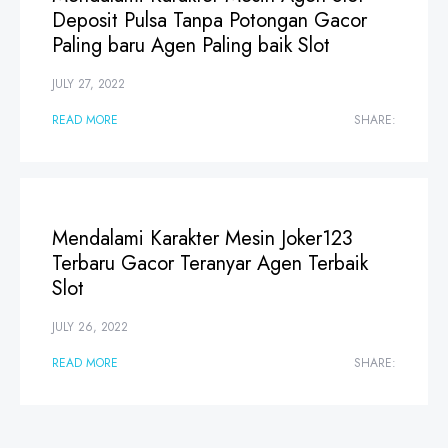
Deposit Pulsa Tanpa Potongan Gacor
Paling baru Agen Paling baik Slot
JULY 27, 2022
READ MORE
SHARE:
Mendalami Karakter Mesin Joker123
Terbaru Gacor Teranyar Agen Terbaik
Slot
JULY 26, 2022
READ MORE
SHARE: