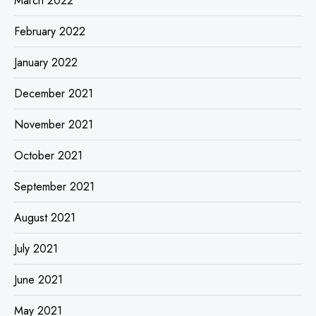
March 2022
February 2022
January 2022
December 2021
November 2021
October 2021
September 2021
August 2021
July 2021
June 2021
May 2021