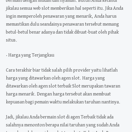
bermain dengan mudah dan nyaman. Butuh Anda ketahui
jikalau semua web slot memberikan hal seperti itu. Jika Anda
ingin memperoleh penawaran yang menarik, Anda harus
memastikan dulu seandainya penawaran tersebut memang
betul-betul benar adanya dan tidak dibuat-buat oleh pihak
situs.
• Harga yang Terjangkau
Cara terakhir biar tidak salah pilih provider yaitu lihatlah
harga yang ditawarkan oleh agen slot. Harga yang
ditawarkan oleh agen slot terbaik Slot merupakan tawaran
harga menarik. Dengan harga tersebut akan membuat
kepuasan bagi pemain waktu melakukan taruhan nantinya.
Jadi, jikalau Anda bermain slot di agen Terbaik tidak ada
salahnya menonton berapa nilai taruhan yang sudah Anda