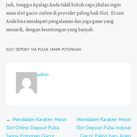
Jadi, tunggu Apalagi Anda tidak butuh ragu jikalau ingin
main slot gacor online di provider paling baik Slot. Di sini
Anda bisa mendapati pengalaman dan juga game yang
menarik, dengan keuntungan yang banyak.
SLOT DEPOSIT VIA PULSA TANPA POTONGAN
admin
Post
Mendalami Karakter Mesin
Mendalami Karakter Mesin
navigation
Slot Online Deposit Pulsa
Slot Deposit Pulsa Indosat
Tanpa Potongan Gacor
Gacor Paling baru Agen