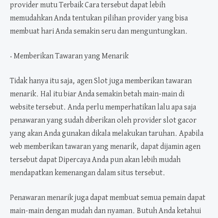
provider mutu Terbaik Cara tersebut dapat lebih
memudahkan Anda tentukan pilihan provider yang bisa
membuat hari Anda semakin seru dan menguntungkan.
• Memberikan Tawaran yang Menarik
Tidak hanya itu saja, agen Slot juga memberikan tawaran
menarik. Hal itu biar Anda semakin betah main-main di
website tersebut. Anda perlu memperhatikan lalu apa saja
penawaran yang sudah diberikan oleh provider slot gacor
yang akan Anda gunakan dikala melakukan taruhan. Apabila
web memberikan tawaran yang menarik, dapat dijamin agen
tersebut dapat Dipercaya Anda pun akan lebih mudah
mendapatkan kemenangan dalam situs tersebut.
Penawaran menarik juga dapat membuat semua pemain dapat
main-main dengan mudah dan nyaman. Butuh Anda ketahui