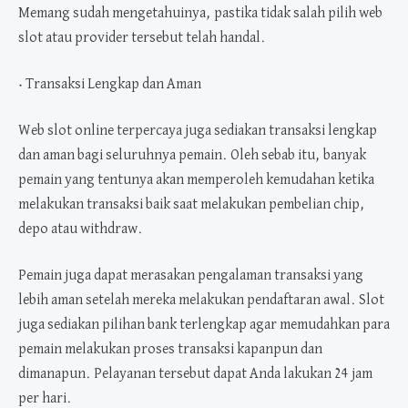
Memang sudah mengetahuinya, pastika tidak salah pilih web
slot atau provider tersebut telah handal.
• Transaksi Lengkap dan Aman
Web slot online terpercaya juga sediakan transaksi lengkap
dan aman bagi seluruhnya pemain. Oleh sebab itu, banyak
pemain yang tentunya akan memperoleh kemudahan ketika
melakukan transaksi baik saat melakukan pembelian chip,
depo atau withdraw.
Pemain juga dapat merasakan pengalaman transaksi yang
lebih aman setelah mereka melakukan pendaftaran awal. Slot
juga sediakan pilihan bank terlengkap agar memudahkan para
pemain melakukan proses transaksi kapanpun dan
dimanapun. Pelayanan tersebut dapat Anda lakukan 24 jam
per hari.