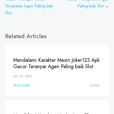
Terupdate Agen Paling baik
Paling baik Slot
Slot
Related Articles
Mendalami Karakter Mesin Joker123 Apk
Gacor Teranyar Agen Paling baik Slot
JULY 27, 2022
READ MORE
SHARE: