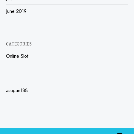
June 2019
CATEGORIES
Online Slot
asupan188