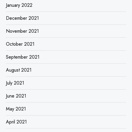
January 2022
December 2021
November 2021
October 2021
September 2021
August 2021
July 2021
June 2021
May 2021
April 2021