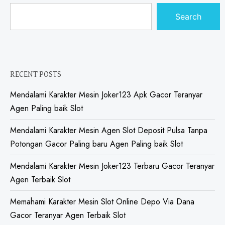
Search
RECENT POSTS
Mendalami Karakter Mesin Joker123 Apk Gacor Teranyar
Agen Paling baik Slot
Mendalami Karakter Mesin Agen Slot Deposit Pulsa Tanpa
Potongan Gacor Paling baru Agen Paling baik Slot
Mendalami Karakter Mesin Joker123 Terbaru Gacor Teranyar
Agen Terbaik Slot
Memahami Karakter Mesin Slot Online Depo Via Dana
Gacor Teranyar Agen Terbaik Slot