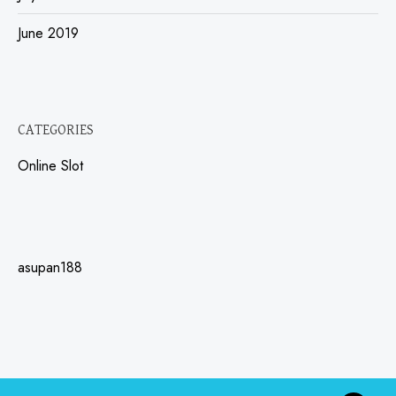
June 2019
CATEGORIES
Online Slot
asupan188