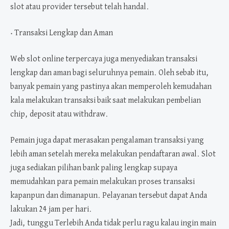
slot atau provider tersebut telah handal.
• Transaksi Lengkap dan Aman
Web slot online terpercaya juga menyediakan transaksi
lengkap dan aman bagi seluruhnya pemain. Oleh sebab itu,
banyak pemain yang pastinya akan memperoleh kemudahan
kala melakukan transaksi baik saat melakukan pembelian
chip, deposit atau withdraw.
Pemain juga dapat merasakan pengalaman transaksi yang
lebih aman setelah mereka melakukan pendaftaran awal. Slot
juga sediakan pilihan bank paling lengkap supaya
memudahkan para pemain melakukan proses transaksi
kapanpun dan dimanapun. Pelayanan tersebut dapat Anda
lakukan 24 jam per hari.
Jadi, tunggu Terlebih Anda tidak perlu ragu kalau ingin main