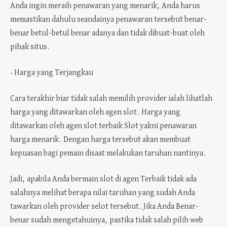
Anda ingin meraih penawaran yang menarik, Anda harus
memastikan dahulu seandainya penawaran tersebut benar-
benar betul-betul benar adanya dan tidak dibuat-buat oleh
pihak situs.
• Harga yang Terjangkau
Cara terakhir biar tidak salah memilih provider ialah lihatlah
harga yang ditawarkan oleh agen slot. Harga yang
ditawarkan oleh agen slot terbaik Slot yakni penawaran
harga menarik. Dengan harga tersebut akan membuat
kepuasan bagi pemain disaat melakukan taruhan nantinya.
Jadi, apabila Anda bermain slot di agen Terbaik tidak ada
salahnya melihat berapa nilai taruhan yang sudah Anda
tawarkan oleh provider selot tersebut. Jika Anda Benar-
benar sudah mengetahuinya, pastika tidak salah pilih web