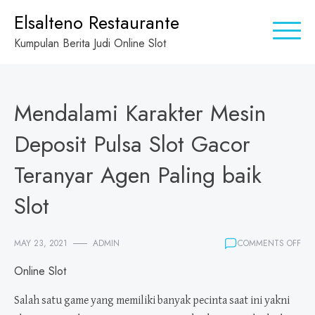
Skip
Elsalteno Restaurante
to
Kumpulan Berita Judi Online Slot
content
Mendalami Karakter Mesin
Deposit Pulsa Slot Gacor
Teranyar Agen Paling baik
Slot
ON
MAY 23, 2021
ADMIN
COMMENTS OFF
ME
Online Slot
KA
ME
DEP
Salah satu game yang memiliki banyak pecinta saat ini yakni
PUL