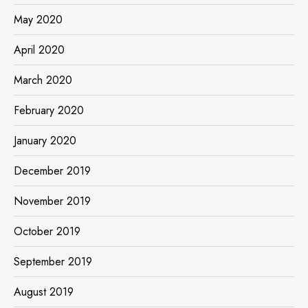
May 2020
April 2020
March 2020
February 2020
January 2020
December 2019
November 2019
October 2019
September 2019
August 2019