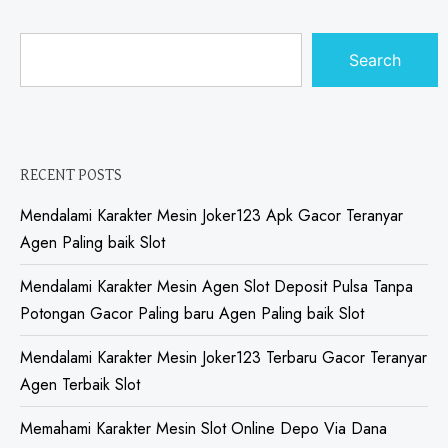
Search
RECENT POSTS
Mendalami Karakter Mesin Joker123 Apk Gacor Teranyar
Agen Paling baik Slot
Mendalami Karakter Mesin Agen Slot Deposit Pulsa Tanpa
Potongan Gacor Paling baru Agen Paling baik Slot
Mendalami Karakter Mesin Joker123 Terbaru Gacor Teranyar
Agen Terbaik Slot
Memahami Karakter Mesin Slot Online Depo Via Dana