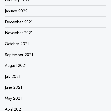
February 2022
January 2022
December 2021
November 2021
October 2021
September 2021
August 2021
July 2021
June 2021
May 2021
April 2021