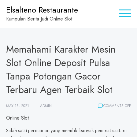
Skip
Elsalteno Restaurante
to
Kumpulan Berita Judi Online Slot
content
Memahami Karakter Mesin
Slot Online Deposit Pulsa
Tanpa Potongan Gacor
Terbaru Agen Terbaik Slot
ON
MAY 18, 2021
ADMIN
COMMENTS OFF
ME
Online Slot
KA
ME
SLO
Salah satu permainan yang memiliki banyak peminat saat ini
ONL