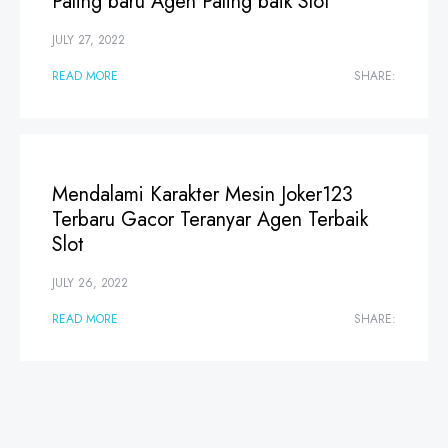
Paling baru Agen Paling baik Slot
JULY 27, 2022
READ MORE
SHARE:
Mendalami Karakter Mesin Joker123
Terbaru Gacor Teranyar Agen Terbaik
Slot
JULY 26, 2022
READ MORE
SHARE: