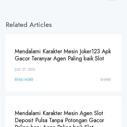
Related Articles
Mendalami Karakter Mesin Joker123 Apk
Gacor Teranyar Agen Paling baik Slot
JULY 27, 2022
READ MORE
SHARE:
Mendalami Karakter Mesin Agen Slot
Deposit Pulsa Tanpa Potongan Gacor