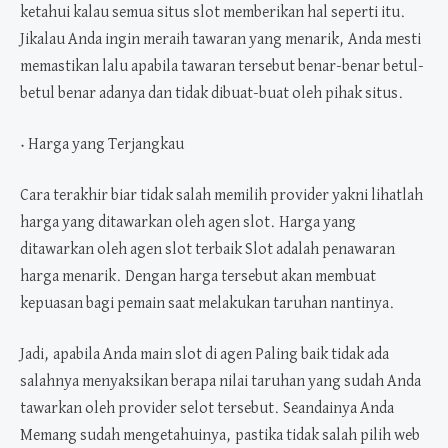
ketahui kalau semua situs slot memberikan hal seperti itu.
Jikalau Anda ingin meraih tawaran yang menarik, Anda mesti
memastikan lalu apabila tawaran tersebut benar-benar betul-
betul benar adanya dan tidak dibuat-buat oleh pihak situs.
• Harga yang Terjangkau
Cara terakhir biar tidak salah memilih provider yakni lihatlah
harga yang ditawarkan oleh agen slot. Harga yang
ditawarkan oleh agen slot terbaik Slot adalah penawaran
harga menarik. Dengan harga tersebut akan membuat
kepuasan bagi pemain saat melakukan taruhan nantinya.
Jadi, apabila Anda main slot di agen Paling baik tidak ada
salahnya menyaksikan berapa nilai taruhan yang sudah Anda
tawarkan oleh provider selot tersebut. Seandainya Anda
Memang sudah mengetahuinya, pastika tidak salah pilih web