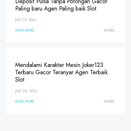
Deposit Pulsa Tanpa Potongan Gacor
Paling baru Agen Paling baik Slot
JULY 27, 2022
READ MORE
SHARE:
Mendalami Karakter Mesin Joker123
Terbaru Gacor Teranyar Agen Terbaik
Slot
JULY 26, 2022
READ MORE
SHARE: