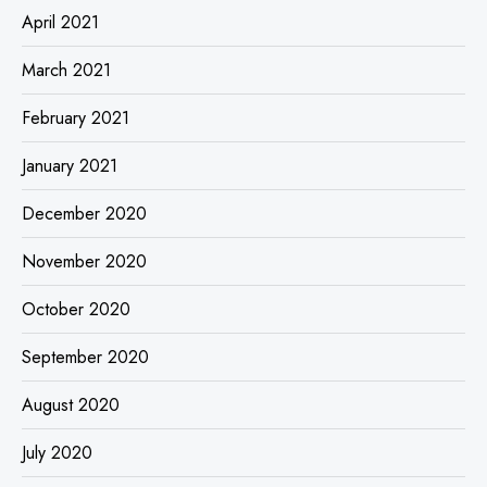
April 2021
March 2021
February 2021
January 2021
December 2020
November 2020
October 2020
September 2020
August 2020
July 2020