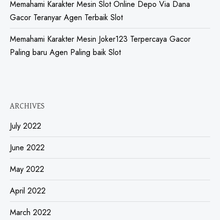
Memahami Karakter Mesin Slot Online Depo Via Dana
Gacor Teranyar Agen Terbaik Slot
Memahami Karakter Mesin Joker123 Terpercaya Gacor
Paling baru Agen Paling baik Slot
ARCHIVES
July 2022
June 2022
May 2022
April 2022
March 2022