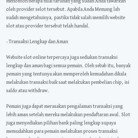
menonton berapa nilai taruhan yang sudah Anda tawarkan
oleh provider selot tersebut. Apabila Anda Memang lah
sudah mengetahuinya, pastika tidak salah memilih website
slot atau provider tersebut telah handal.
• Transaksi Lengkap dan Aman
Website slot online terpercaya juga sediakan transaksi
lengkap dan aman bagi semua pemain. Oleh sebab itu, banyak
pemain yang tentunya akan memperoleh kemudahan dikala
melakukan transaksi baik saat melakukan pembelian chip, isi
saldo atau withdraw.
Pemain juga dapat merasakan pengalaman transaksi yang
lebih aman setelah mereka melakukan pendaftaran awal. Slot
juga menyediakan pilihan bank paling lengkap supaya
memudahkan para pemain melakukan proses transaksi