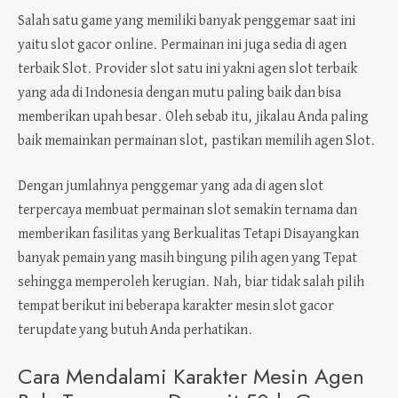
ME
SLO
Salah satu game yang memiliki banyak penggemar saat ini
ONL
yaitu slot gacor online. Permainan ini juga sedia di agen
DEP
terbaik Slot. Provider slot satu ini yakni agen slot terbaik
PUL
TA
yang ada di Indonesia dengan mutu paling baik dan bisa
PO
memberikan upah besar. Oleh sebab itu, jikalau Anda paling
GA
baik memainkan permainan slot, pastikan memilih agen Slot.
TE
AG
PAL
Dengan jumlahnya penggemar yang ada di agen slot
BAI
terpercaya membuat permainan slot semakin ternama dan
SLO
memberikan fasilitas yang Berkualitas Tetapi Disayangkan
banyak pemain yang masih bingung pilih agen yang Tepat
sehingga memperoleh kerugian. Nah, biar tidak salah pilih
tempat berikut ini beberapa karakter mesin slot gacor
terupdate yang butuh Anda perhatikan.
Cara Mendalami Karakter Mesin Agen