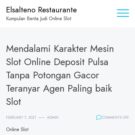
Skip
Elsalteno Restaurante
to
Kumpulan Berita Judi Online Slot
content
Mendalami Karakter Mesin
Slot Online Deposit Pulsa
Tanpa Potongan Gacor
Teranyar Agen Paling baik
Slot
ON
FEBRUARY 7, 2021
ADMIN
COMMENTS OFF
ME
Online Slot
KA