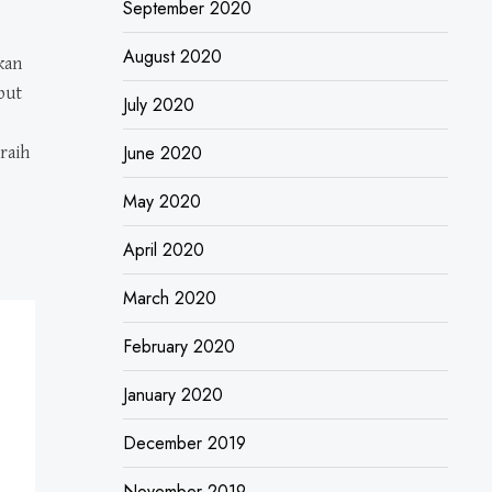
September 2020
August 2020
kan
but
July 2020
June 2020
eraih
May 2020
April 2020
March 2020
February 2020
January 2020
December 2019
November 2019