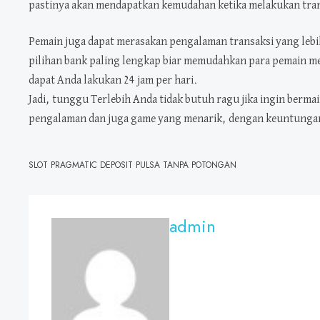
pastinya akan mendapatkan kemudahan ketika melakukan transa
Pemain juga dapat merasakan pengalaman transaksi yang lebi
pilihan bank paling lengkap biar memudahkan para pemain m
dapat Anda lakukan 24 jam per hari.
Jadi, tunggu Terlebih Anda tidak butuh ragu jika ingin bermain
pengalaman dan juga game yang menarik, dengan keuntunga
SLOT PRAGMATIC DEPOSIT PULSA TANPA POTONGAN
admin