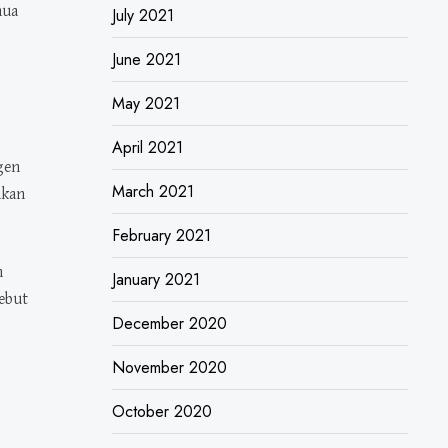
mua
July 2021
June 2021
May 2021
April 2021
gen
March 2021
ukan
February 2021
h
January 2021
sebut
December 2020
November 2020
October 2020