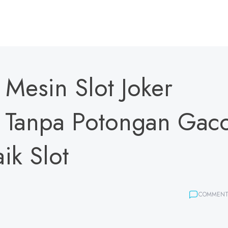
Mesin Slot Joker
 Tanpa Potongan Gac
ik Slot
COMMENT