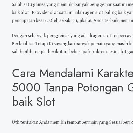
Salah satu games yang memiliki banyak penggemar saat ini mer
baik Slot. Provider slot satu ini ialah agen slot paling baik 
pendapatan besar. Oleh sebab itu, jikalau Anda terbaik memai
Dengan sebanyak penggemar yang ada di agen slot terpercay
Berkualitas Tetapi Di sayangkan banyak pemain yang masih b
salah pilih tempat berikut ini beberapa karakter mesin slot 
Cara Mendalami Karakter
5000 Tanpa Potongan G
baik Slot
Utk tentukan Anda memilih tempat bermain yang Sesuai berikut 