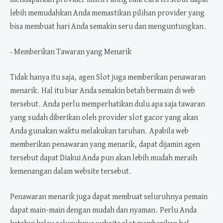
mendapatkan provider mutu Paling baik Cara tersebut dapat
lebih memudahkan Anda memastikan pilihan provider yang
bisa membuat hari Anda semakin seru dan menguntungkan.
• Memberikan Tawaran yang Menarik
Tidak hanya itu saja, agen Slot juga memberikan penawaran
menarik. Hal itu biar Anda semakin betah bermain di web
tersebut. Anda perlu memperhatikan dulu apa saja tawaran
yang sudah diberikan oleh provider slot gacor yang akan
Anda gunakan waktu melakukan taruhan. Apabila web
memberikan penawaran yang menarik, dapat dijamin agen
tersebut dapat Diakui Anda pun akan lebih mudah meraih
kemenangan dalam website tersebut.
Penawaran menarik juga dapat membuat seluruhnya pemain
dapat main-main dengan mudah dan nyaman. Perlu Anda