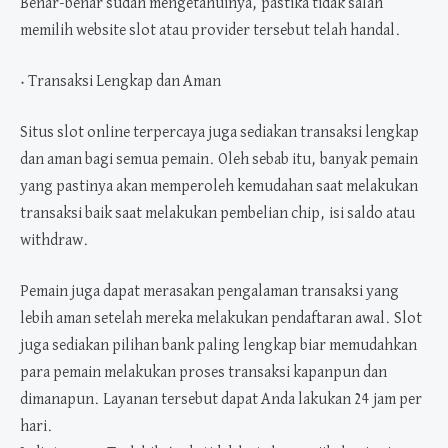
Benar-benar sudah mengetahuinya, pastika tidak salah
memilih website slot atau provider tersebut telah handal.
• Transaksi Lengkap dan Aman
Situs slot online terpercaya juga sediakan transaksi lengkap
dan aman bagi semua pemain. Oleh sebab itu, banyak pemain
yang pastinya akan memperoleh kemudahan saat melakukan
transaksi baik saat melakukan pembelian chip, isi saldo atau
withdraw.
Pemain juga dapat merasakan pengalaman transaksi yang
lebih aman setelah mereka melakukan pendaftaran awal. Slot
juga sediakan pilihan bank paling lengkap biar memudahkan
para pemain melakukan proses transaksi kapanpun dan
dimanapun. Layanan tersebut dapat Anda lakukan 24 jam per
hari.