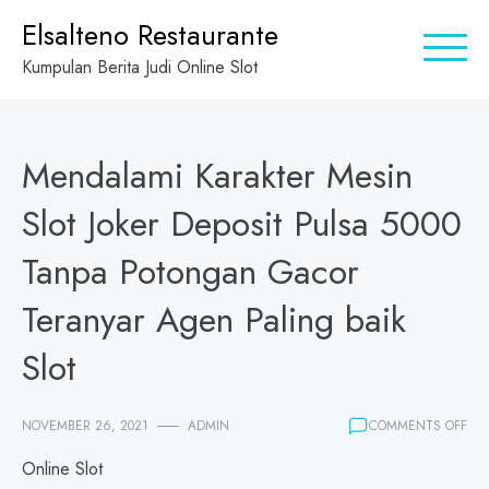
Skip
Elsalteno Restaurante
to
Kumpulan Berita Judi Online Slot
content
Mendalami Karakter Mesin
Slot Joker Deposit Pulsa 5000
Tanpa Potongan Gacor
Teranyar Agen Paling baik
Slot
ON
NOVEMBER 26, 2021
ADMIN
COMMENTS OFF
ME
Online Slot
KA